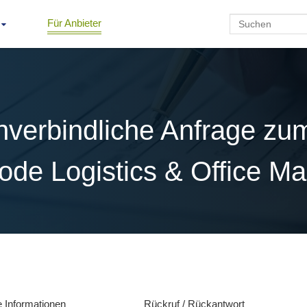
Für Anbieter
nverbindliche Anfrage z
ode Logistics & Office M
e Informationen
Rückruf / Rückantwort