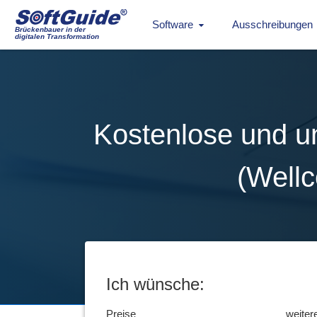
Software
Ausschreibungen
Brückenbauer in der
digitalen Transformation
Kostenlose und u
(Wellc
Ich wünsche:
Preise
weiter