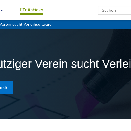
Für Anbieter
erein sucht Verleihsoftware
ziger Verein sucht Verle
and)