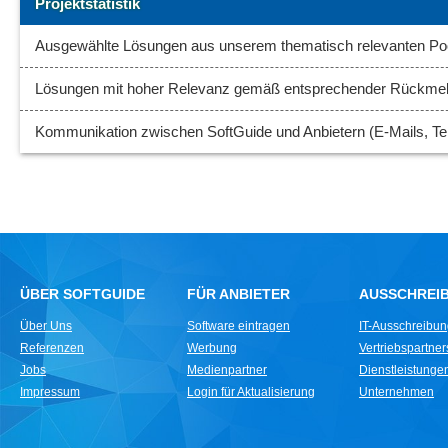
Projektstatistik
Ausgewählte Lösungen aus unserem thematisch relevanten Poo
Lösungen mit hoher Relevanz gemäß entsprechender Rückme
Kommunikation zwischen SoftGuide und Anbietern (E-Mails, Tel
ÜBER SOFTGUIDE
FÜR ANBIETER
AUSSCHREI
Über Uns
Software eintragen
IT-Ausschreibu
Referenzen
Werbung
Vertriebspartne
Jobs
Medienpartner
Dienstleistungen 
Impressum
Login für Aktualisierung
Unternehmen