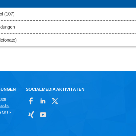
l (107)
ldungen
efonate)
BUNGEN
SOCIALMEDIA AKTIVITÄTEN
ngen
rsuche
für IT-