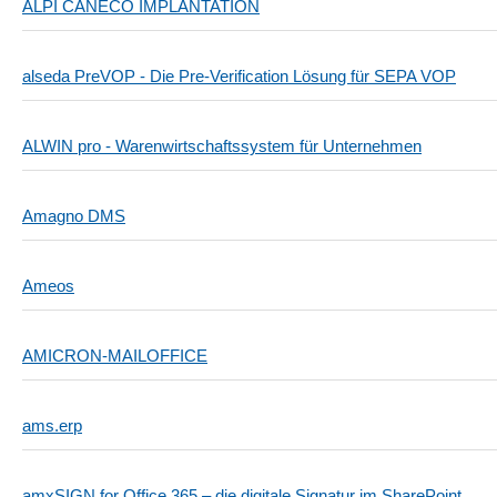
ALPI CANECO IMPLANTATION
alseda PreVOP - Die Pre-Verification Lösung für SEPA VOP
ALWIN pro - Warenwirtschaftssystem für Unternehmen
Amagno DMS
Ameos
AMICRON-MAILOFFICE
ams.erp
amxSIGN for Office 365 – die digitale Signatur im SharePoint