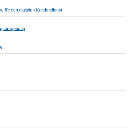
e für den digitalen Kundendienst
ungsumgebung
re