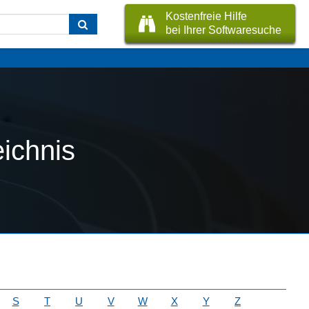
Kostenfreie Hilfe
bei Ihrer Softwaresuche
ichnis
S
T
U
V
W
X
Y
Z