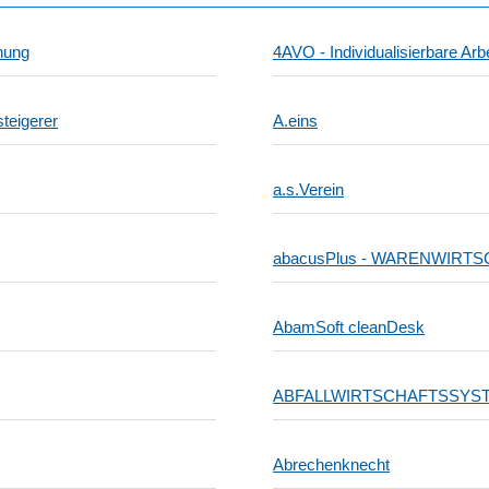
anung
4AVO - Individualisierbare A
steigerer
A.eins
a.s.Verein
abacusPlus - WARENWIRTSCH
AbamSoft cleanDesk
ABFALLWIRTSCHAFTSSYS
Abrechenknecht