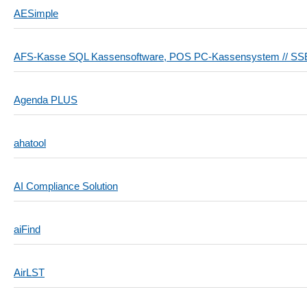
AESimple
AFS-Kasse SQL Kassensoftware, POS PC-Kassensystem // SS
Agenda PLUS
ahatool
AI Compliance Solution
aiFind
AirLST