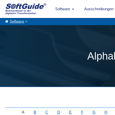
Software
Ausschreibungen
Brückenbauer in der
digitalen Transformation
Software
>
Alpha
A
B
C
D
E
F
G
H