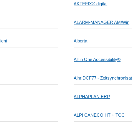
AKTEFIX® digital
ALARM-MANAGER AM/Win
ient
Alberta
All in One Accessibility®
Alm:DCF77 - Zeitsynchronisat
ALPHAPLAN ERP
ALPI CANECO HT + TCC