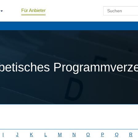
Für Anbieter
betisches Programmverze
I
J
K
L
M
N
O
P
Q
R