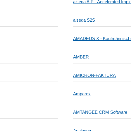
alseda AIP - Accelerated Imp
alseda S2S
AMADEUS X - Kaufmännisches
AMBER
AMICRON-FAKTURA
Amparex
AMTANGEE CRM Software
Analogon