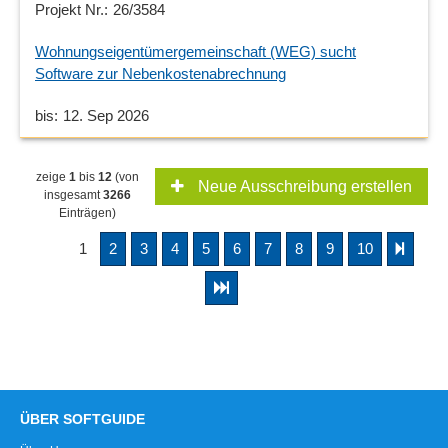
26/3584
Wohnungseigentümergemeinschaft (WEG) sucht
Software zur Nebenkostenabrechnung
12. Sep 2026
zeige
1
bis
12
(von
Neue Ausschreibung erstellen
insgesamt
3266
Einträgen)
1
2
3
4
5
6
7
8
9
10
ÜBER SOFTGUIDE