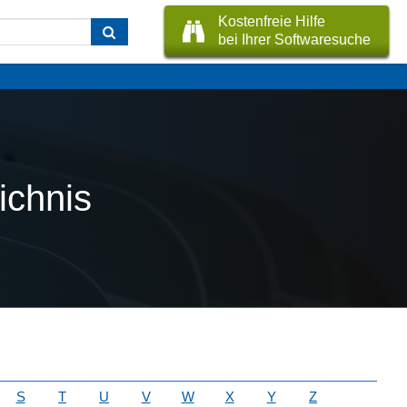
Kostenfreie Hilfe
bei Ihrer Softwaresuche
ichnis
S
T
U
V
W
X
Y
Z