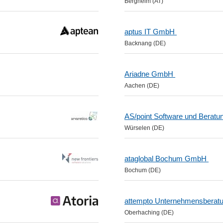
Bergheim (AT)
aptus IT GmbH
Backnang (DE)
Ariadne GmbH
Aachen (DE)
AS/point Software und Berat
Würselen (DE)
ataglobal Bochum GmbH
Bochum (DE)
attempto Unternehmensbera
Oberhaching (DE)