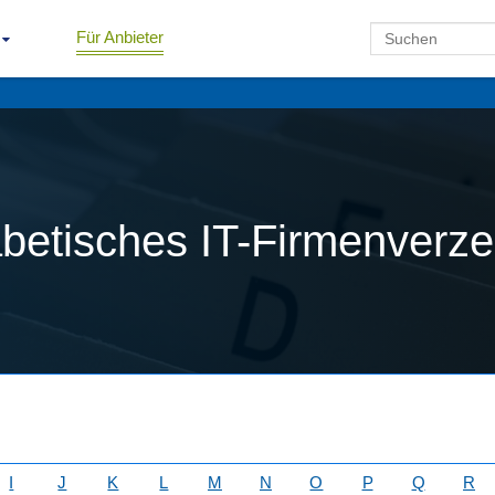
Für Anbieter
betisches IT-Firmenverze
I
J
K
L
M
N
O
P
Q
R