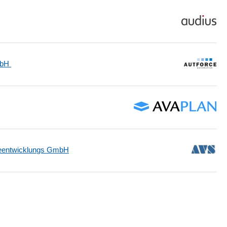
mbH
reentwicklungs GmbH