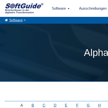
Software
Ausschreibungen
Brückenbauer in der
digitalen Transformation
Software
>
Alpha
A
B
C
D
E
F
G
H