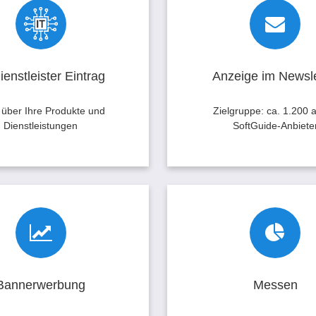
enstleister Eintrag
Anzeige im Newsl
nstleister Guide sind Sie mit
Mit einer Anzeige im So
geboten genau dort präsent,
Newsletter erreichen Si
Dienstleistungen, IT-Firmen
Zielgruppe von ca. 1.200
ienstleister Eintrag
Anzeige im Newsle
areentwickler gesucht wird.
Nutzern.
 über Ihre Produkte und
Zielgruppe: ca. 1.200 a
Dienstleistungen
SoftGuide-Anbiete
Firma eintragen
annerwerbung
Messen
r Bannerwerbung in "Ihrer"
Nutzen Sie Messen für
m SoftGuide Softwareführer
Softwarevermarktung? Spr
n Sie ohne Streuverlust!
über SoftGuide potenti
Bannerwerbung
Messen
Messebesucher an und ve
Sie Ihren Messezula