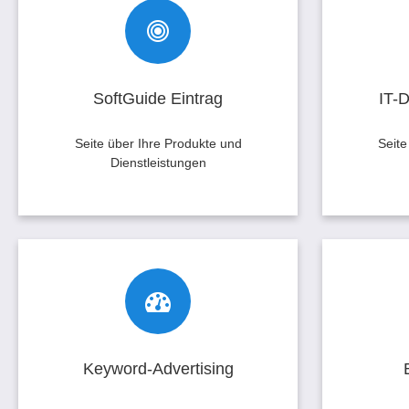
SoftGuide Eintrag
IT-Di
Seien Sie präsent, dort wo Software
Im IT-Die
gesucht wird. Werktäglich vermittelt
Ihren An
SoftGuide im Schnitt 300 Kontakte
wo nach 
SoftGuide Eintrag
IT-D
zwischen Softwaresuchenden und
und Softw
.
-anbietern
Seite über Ihre Produkte und
Seite
Dienstleistungen
Software eintragen
Keyword - Advertising
B
Das Keyword-Advertising ist
Mit eine
stichwortgesteuert. Ihr Werbebanner
Rubrik i
wird oberhalb der Suchergebnis-Seite
werbe
Keyword-Advertising
eingeblendet sobald ein bestimmtes
Keyword gesucht wird.