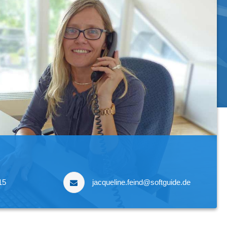
15
jacqueline.feind@softguide.de