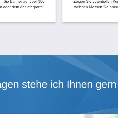
rportal erreichen Sie gezielt
en Sie Banner auf über 300
Zeigen Sie potentiellen K
ie Softwareanbieter.
n oder dem Anbieterportal
welchen Messen Sie präse
agen stehe ich Ihnen gern