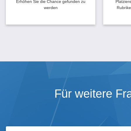
Im Anbiete
Erhöhen Sie die Chance gefunden zu
Platzier
d
werden
Rubrike
Für weitere Fr