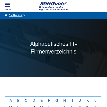
Brückenbauer in der
digitalen Transformation
Software
>
Alphabetisches IT-
Firmenverzeichnis
A
B
C
D
E
F
G
H
I
J
K
L