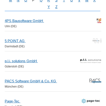
M
N
O
P
Q
R
S
T
U
V
W
X
Y
Z
4PS Bausoftware GmbH
Ulm (DE)
5 POINT AG
Darmstadt (DE)
p.l.i. solutions GmbH
Gütersloh (DE)
PACS Software GmbH & Co. KG
München (DE)
Page-Tec