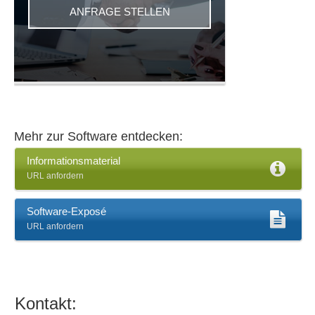
Tourenplanung
ANFRAGE STELLEN
Verlängerte Werkbank-Funktionen
Versandabwicklung
Warenauskünfte
Werkzeugverwaltung
Zeit- und Arbeitspläne
Mehr zur Software entdecken:
Informationsmaterial
URL anfordern
Software-Exposé
URL anfordern
Kontakt: