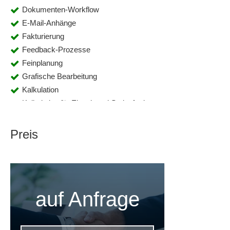
Dokumenten-Workflow
E-Mail-Anhänge
Fakturierung
Feedback-Prozesse
Feinplanung
Grafische Bearbeitung
Kalkulation
Kalkulation für Einzel- und Serienfertiger
Kapazitätsplanung
Kennzahlenreports
Preis
Logistik
Mahnwesen
Materialwirtschaft
NC / CNC - Anbindung
auf Anfrage
Produktionssteuerung
Statistiken
Stücklistenbearbeitung