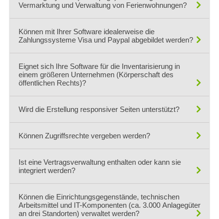
manuellem Updatelauf, um Produktivumgebungen zuvor
Vermarktung und Verwaltung von Ferienwohnungen?
ausreichend testen zu können.
Theoretisch ja. Für diesen Zweck könnte eine andere Lösung
Können mit Ihrer Software idealerweise die
jedoch ebenfalls in Frage kommen. Sprechen Sie einfach mit
Zahlungssysteme Visa und Paypal abgebildet werden?
uns, was wir hier vorschlagen würden.
Ja, verschiedene weitere Zahlungsdienste werden unterstützt.
Eignet sich Ihre Software für die Inventarisierung in
Individuelle Wunschprogrammierungen nehmen gern wir nach
einem größeren Unternehmen (Körperschaft des
Aufwand vor.
öffentlichen Rechts)?
ja, warum nicht. Der Zugriff kann gegen die Öffentlichkeit
Wird die Erstellung responsiver Seiten unterstützt?
geschützt werden bzw. Installationen im Intranet sind möglich.
Ja, auf jeden Fall.
Können Zugriffsrechte vergeben werden?
Es gibt ebenfalls auch eine mobile App für iPhone, iPad,
Ja, es gibt detaillierte, Usergruppenbasierte
Windows Phone und Android Geräte.
Ist eine Vertragsverwaltung enthalten oder kann sie
Berechtigungskonzepte. Testen Sie den Umfang in unserer Live
integriert werden?
DEMO.
Nein, aber je nach Anforderung könnte individuell programmiert
Können die Einrichtungsgegenstände, technischen
werden.
Arbeitsmittel und IT-Komponenten (ca. 3.000 Anlagegüter
an drei Standorten) verwaltet werden?