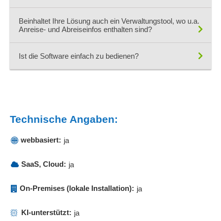
Ja. Jeder Standort kann über einen eigenen Userlogin verfügen.
Beinhaltet Ihre Lösung auch ein Verwaltungstool, wo u.a.
Anreise- und Abreiseinfos enthalten sind?
Ja. Die mächtige Zusatzfelder Funktion kann all dies abbilden.
Ist die Software einfach zu bedienen?
JAAAA :) Viele Nutzer kommen leicht damit zurecht.
Technische Angaben:
webbasiert:
ja
SaaS, Cloud:
ja
On-Premises (lokale Installation):
ja
KI-unterstützt:
ja