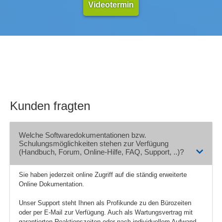
Videotermin
Produkt- und Kategoriedarstellungen
Produktinformationen
Produktkatalogmanagement
Provisionen
Publikationen, News
Rabatte
Rechnungen
Rechnungen im PDF-Format
Kunden fragten
Rechnungsstellung
responsive Design
Welche Softwaredokumentationen bzw.
RFQ (Request for Quotation)
Schulungsmöglichkeiten stehen zur Verfügung
Schnittstellen
(Handbuch, Forum, Online-Hilfe, FAQ, Support, ..)?
SEO
Sie haben jederzeit online Zugriff auf die ständig erweiterte
Serviceanfragen
Online Dokumentation.
Sitemaps
Skalierbarkeit
Unser Support steht Ihnen als Profikunde zu den Bürozeiten
oder per E-Mail zur Verfügung. Auch als Wartungsvertrag mit
Social-Media-Funktionen
garantierten Reaktionszeiten oder nach individuellem Aufwand.