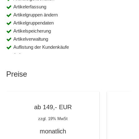
Artikelerfassung
Artikelgruppen ändern
Artikelgruppendaten
Artikelspeicherung
Artikelverwaltung
Auflistung der Kundenkäufe
Auftragsmanagement
Auktionen
Auktionsabrechnung
Preise
Auktionspräsentation
Auswertung
Beauftragung
Benutzermanagement
ab
149,-
EUR
ab
Berichtsmanagement
zzgl. 19% MwSt
Beschaffungsarten
Bestandslisten
monatlich
Bestandsverwaltung