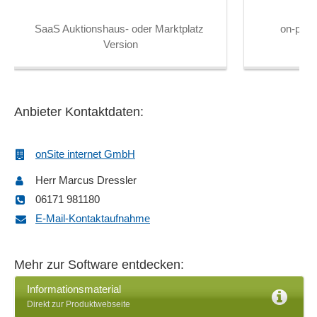
Bestellhistorie
SaaS Auktionshaus- oder Marktplatz 
on-prem
Bestellstatus
Version
Bestellverhandlung
Bestellvorschläge
Besucherstatistiken
Bevollmächtigten-Gebote
Anbieter Kontaktdaten:
Bewertungsstruktur
Bezahloptionen
onSite internet GmbH
Bieternummernvergabe
Bild-Vergrößerungsfunktion
Herr Marcus Dressler
Bildergalerie
06171 981180
Bonitätscheck
E-Mail-Kontaktaufnahme
Brief-Gebote
Content-Management-System (CMS)
Mehr zur Software entdecken:
Contenterstellung
CRM
Informationsmaterial
Direkt zur Produktwebseite
CRM-Kundendatenabgleich