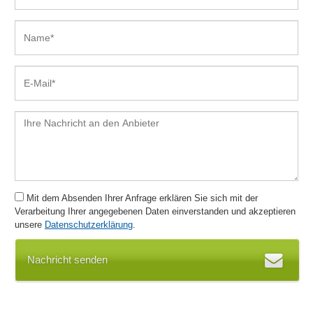
Impressum und AGB
Inventarlisten
Kampagnenmanagement
Katalogaustauschformate
Katalogdatenbank
Kataloge
Katalogsystem
Kommunikation
Kreditlimitverwaltung
Kundenanzeige
Kundenbackend
Mit dem Absenden Ihrer Anfrage erklären Sie sich mit der
Kundendaten
Verarbeitung Ihrer angegebenen Daten einverstanden und akzeptieren
Kundendatenimport
unsere
Datenschutzerklärung
.
Kundenempfehlungen
Kundenfrontend
Nachricht senden
Kundengruppen
Kundenhistorie
Kundenkonten