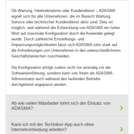
Maßnahmenmanagement
Maßnahmenübersicht
Ob Wartung, Inbetriebnahme oder Kundendienst – ADASMA
Maßnahmenverfolgung
eignet sich für alle Unternehmen, die im Bereich Wartung,
Service oder technischer Kundendienst aktiv sind. Dies ist
Mehrere Standorte, Filialen, Verkaufsflächen
möglich, weil während der Entwicklung von ADASMA ein hoher
Mehrtagestouren
Wert auf maximale Konfiguration durch die Anwender gelegt
Messprotokolle
wurde. Durch zahlreiche Einstellungs- und
Anpassungsmöglichkeiten lässt sich ADASMA sehr stark auf
Mitarbeiterverwaltung
die Anforderungen von Unternehmen in den unterschiedlichsten
Mobile Arbeitszeiterfassung
Geschäftsbereichen zuschneiden.
Mobile Computing
Die Konfiguration erfolgt zudem nicht nur einmalig vor der
Mobile Datenerfassung
Softwareeinführung, sondern kann von Ihnen als ADASMA-
Mobile Serviceabrechnungen
Administrator auch während des laufenden Betriebs
durchgehend angepasst werden.
mobile Signatur
Mobile Zeiterfassung
Montageabwicklung
Ab wie vielen Mitarbeiter lohnt sich der Einsatz von
ADASMA?
Notizen
Offline-Zeiterfassung
Kann ich mit der Techniker-App auch ohne
Personaleinsatzplanung (PEP)
Im Vergleich zu vielen anderen Softwareanbietern gibt es bei
Internetverbindung arbeiten?
Personalmanagement
ADASMA keine Mindestzahl an Benutzern. ADASMA wird von