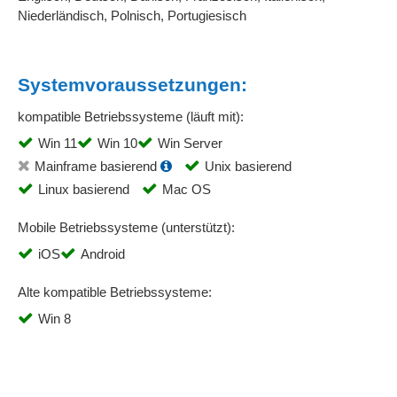
Ticketsystem
Niederländisch, Polnisch, Portugiesisch
Tourenoptimierung
Tourenplanung
Urlaubsmanagement
Systemvoraussetzungen:
Vertragsmanagement
kompatible Betriebssysteme (läuft mit):
Vorgangsverwaltung
Vorlagenmanagement
Win 11
Win 10
Win Server
Wartung
Mainframe basierend
Unix basierend
Wiedervorlagen
Linux basierend
Mac OS
Workflow-Management
Mobile Betriebssysteme (unterstützt):
Zeitbuchungen
iOS
Android
Zeiterfassung
Zeiterfassung -Schnittstellen
Alte kompatible Betriebssysteme:
Zeitplanung
Win 8
Zentrale Adressverwaltung
Zusätzliche Datenbankfelder