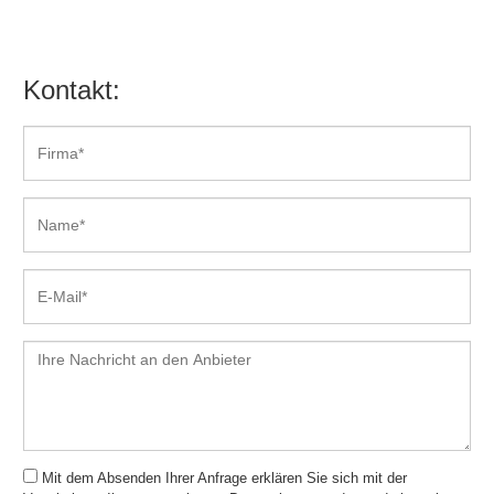
Echtzeiterfassung
Einsatzplanung
Eintagestouren
Kontakt:
Erinnerungsfunktionen
Ersatzteilverwaltung
eSignatur
Eskalationsmanagement
Fahrzeugortung
Fakturierung
Fehlerbeschreibung
Fehlzeitenstatistik
Formularmanagement
Geo-Routing
Geografische Darstellung
Geräteprüfungen
Google-Maps-Integration
Mit dem Absenden Ihrer Anfrage erklären Sie sich mit der
Grafische Disposition