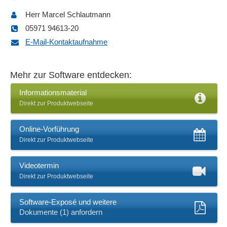
Berichtsmanagement
Herr Marcel Schlautmann
Beschwerden
05971 94613-20
Bestandsverwaltung
E-Mail-Kontaktaufnahme
Betriebsmittelmanagement
Buchung Fehlzeiten
Mehr zur Software entdecken:
Cloud
CRM
Informationsmaterial
Direkt zur Produktwebseite
CRM-Kundendatenabgleich
CRM-Schnittstellen
Online-Vorführung
Darstellung Personal-Anwesenheitsübersichten
Direkt zur Produktwebseite
Dashboards
Datenerfassung
Videotermin
Datentransfer
Direkt zur Produktwebseite
DATEV-Schnittstellen
Dienstplananzeige
Software-Exposé und weitere
Dienstpläne
Dokumente (1) anfordern
Dokumentation