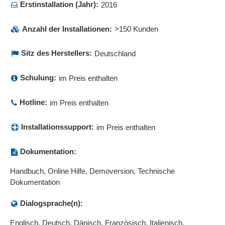
Erstinstallation (Jahr):
Stammdatenmanagement
2016
Statistiken
Anzahl der Installationen:
>150 Kunden
Statusanzeigen
Statusüberwachung
Sitz des Herstellers:
Deutschland
Störungsmanagement
Subunternehmen-Management
Schulung:
im Preis enthalten
Synchronisationsfunktionen
Tätigkeitsplanung
Hotline:
im Preis enthalten
Technikermanagement
Technische und organisatorische Maßnahmen (TOM)
Installationssupport:
im Preis enthalten
Teilemanagement
Terminkalender
Dokumentation:
Terminplanung
Handbuch, Online Hilfe, Demoversion, Technische
Terminübersicht
Dokumentation
Terminüberwachung
Ticket-Erstellung
Dialogsprache(n):
Ticketbearbeitung
Englisch, Deutsch, Dänisch, Französisch, Italienisch,