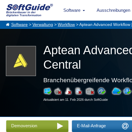
Software
Ausschreibungen
Brückenbauer in der
digitalen Transformation
Software
>
Verwaltung
>
Workflow
> Aptean Advanced Workflow |
Aptean Advanced
Central
Branchenübergreifende Workflo
Aktualisiert am 11. Feb 2026 durch SoftGuide
Demoversion
E-Mail-Anfrage