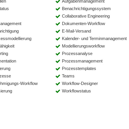
llen
Aufgabenmanagement
tatus
Benachrichtigungssystem
Collaborative Engineering
management
Dokumenten-Workflow
richtigung
E-Mail-Versand
essmodellierung
Kalender- und Terminmanagement
ähigkeit
Modellierungsworkflow
ting
Prozessanalyse
entation
Prozessmanagement
erung
Prozesstemplates
zesse
Teams
ehmigungs-Workflow
Workflow-Designer
ierung
Workflowstatus