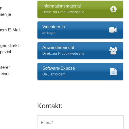
Informationsmaterial
in
Direkt zur Produktwebseite
nen je
Videotermin
inem E-Mail-
anfragen
gen direkt
Anwenderbericht
pezial-
Direkt zur Produktwebseite
iterer
Software-Exposé
 eines
URL anfordern
Kontakt: