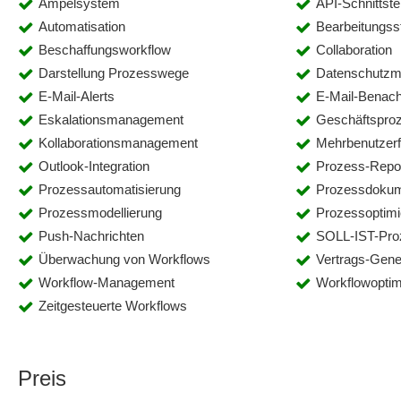
Ampelsystem
API-Schnittste
Automatisation
Bearbeitungss
Beschaffungsworkflow
Collaboration
Darstellung Prozesswege
Datenschutz
E-Mail-Alerts
E-Mail-Benach
Eskalationsmanagement
Geschäftsproz
Kollaborationsmanagement
Mehrbenutzerf
Outlook-Integration
Prozess-Repor
Prozessautomatisierung
Prozessdokum
Prozessmodellierung
Prozessoptimi
Push-Nachrichten
SOLL-IST-Pro
Überwachung von Workflows
Vertrags-Gen
Workflow-Management
Workflowoptim
Zeitgesteuerte Workflows
Preis