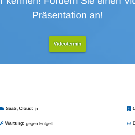
r kennen! Fordern Sie einen Vid
Präsentation an!
Videotermin
SaaS, Cloud:
O
ja
Wartung:
E
gegen Entgelt