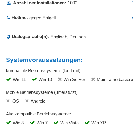
Anzahl der Installationen:
1000
Hotline:
gegen Entgelt
Dialogsprache(n):
Englisch, Deutsch
Systemvoraussetzungen:
kompatible Betriebssysteme (läuft mit):
Win 11
Win 10
Win Server
Mainframe basier
Mobile Betriebssysteme (unterstützt):
iOS
Android
Alte kompatible Betriebssysteme:
Win 8
Win 7
Win Vista
Win XP