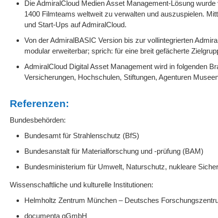
Die AdmiralCloud Medien Asset Management-Lösung wurde von
1400 Filmteams weltweit zu verwalten und auszuspielen. Mi
und Start-Ups auf AdmiralCloud.
Von der AdmiralBASIC Version bis zur vollintegrierten Adm
modular erweiterbar; sprich: für eine breit gefächerte Zielgr
AdmiralCloud Digital Asset Management wird in folgenden Bra
Versicherungen, Hochschulen, Stiftungen, Agenturen Museen
Referenzen:
Bundesbehörden:
Bundesamt für Strahlenschutz (BfS)
Bundesanstalt für Materialforschung und -prüfung (BAM)
Bundesministerium für Umwelt, Naturschutz, nukleare Sich
Wissenschaftliche und kulturelle Institutionen:
Helmholtz Zentrum München – Deutsches Forschungszentr
documenta gGmbH