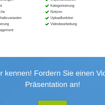
ht
Kategorisierung
che
Notizen
haltsvarianten
Uploadfunktion
ierung
Videobearbeitung
nagement
r kennen! Fordern Sie einen Vid
Präsentation an!