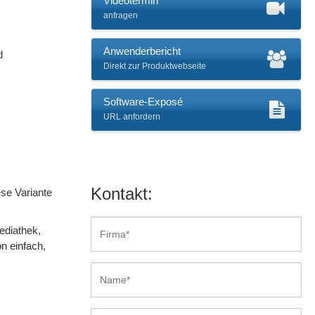
Videotermin
anfragen
Anwenderbericht
d
Direkt zur Produktwebseite
Software-Exposé
URL anfordern
Kontakt:
ese Variante
ediathek,
n einfach,