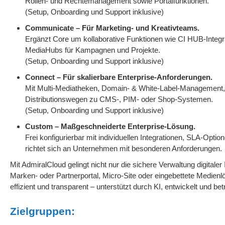
Rollen- und Rechtemanagement sowie Portalfunktionen.
(Setup, Onboarding und Support inklusive)
Communicate – Für Marketing- und Kreativteams.
Ergänzt Core um kollaborative Funktionen wie CI HUB-Integr
MediaHubs für Kampagnen und Projekte.
(Setup, Onboarding und Support inklusive)
Connect – Für skalierbare Enterprise-Anforderungen.
Mit Multi-Mediatheken, Domain- & White-Label-Management, 
Distributionswegen zu CMS-, PIM- oder Shop-Systemen.
(Setup, Onboarding und Support inklusive)
Custom – Maßgeschneiderte Enterprise-Lösung.
Frei konfigurierbar mit individuellen Integrationen, SLA-Op
richtet sich an Unternehmen mit besonderen Anforderungen.
Mit AdmiralCloud gelingt nicht nur die sichere Verwaltung digital
Marken- oder Partnerportal, Micro-Site oder eingebettete Medie
effizient und transparent – unterstützt durch KI, entwickelt und b
Zielgruppen: