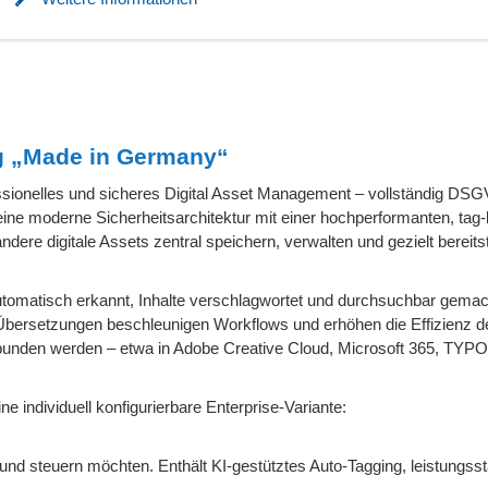
g „Made in Germany“
fessionelles und sicheres Digital Asset Management – vollständig D
eine moderne Sicherheitsarchitektur mit einer hochperformanten, tag-
ere digitale Assets zentral speichern, verwalten und gezielt bereitst
automatisch erkannt, Inhalte verschlagwortet und durchsuchbar gemac
Übersetzungen beschleunigen Workflows und erhöhen die Effizienz de
nden werden – etwa in Adobe Creative Cloud, Microsoft 365, TYPO
ne individuell konfigurierbare Enterprise-Variante:
en und steuern möchten. Enthält KI-gestütztes Auto-Tagging, leistungs