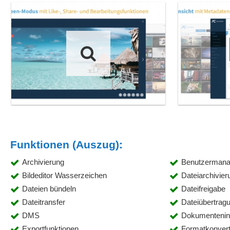
Funktionen (Auszug):
Archivierung
Benutzerman
Bildeditor Wasserzeichen
Dateiarchivier
Dateien bündeln
Dateifreigabe
Dateitransfer
Dateiübertrag
DMS
Dokumentenin
Exportfunktionen
Formatkonvert