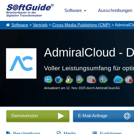
Software
Ausschreibungen
Brückenbauer in der
digitalen Transformation
Software
>
Vertrieb
>
Cross Media Publishing (CMP)
> AdmiralCl
AdmiralCloud - 
Voller Leistungsumfang für opt
Aktualisiert am 12. Nov 2025 durch AdmiralCloud AG
Demoversion
E-Mail-Anfrage
Beschreibung
Media
Funktionen