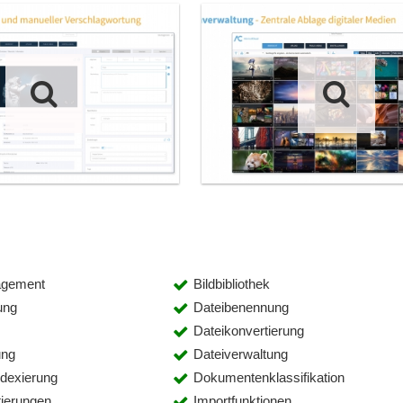
agement
Bildbibliothek
ung
Dateibenennung
Dateikonvertierung
ung
Dateiverwaltung
dexierung
Dokumentenklassifikation
ierungen
Importfunktionen