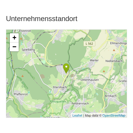
Unternehmensstandort
+
−
Leaflet
| Map data ©
OpenStreetMap