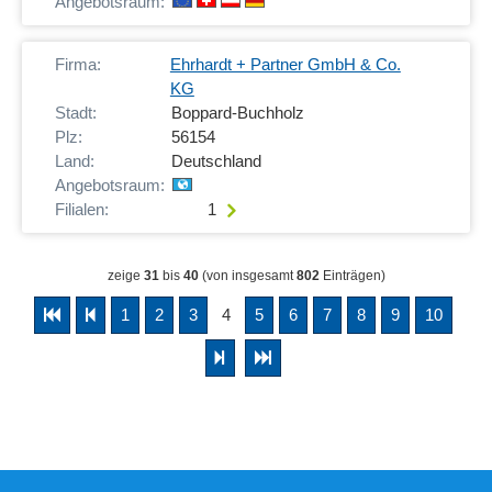
Ehrhardt + Partner GmbH & Co.
KG
Boppard-Buchholz
56154
Deutschland
1
zeige
31
bis
40
(von insgesamt
802
Einträgen)
1
2
3
4
5
6
7
8
9
10