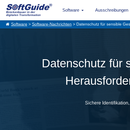
Software
Ausschreibungen
Brückenbauer in der
digitalen Transformation
Software
>
Software-Nachrichten
> Datenschutz für sensible Ge
Datenschutz für 
Herausforde
Sichere Identifikatio