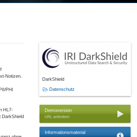
f
xt-Notizen.
DarkShield
Datenschutz
PII/PHI
in HL7-
Demoversion
t DarkShield
URL anfordern
Informationsmaterial
– ganz ohne