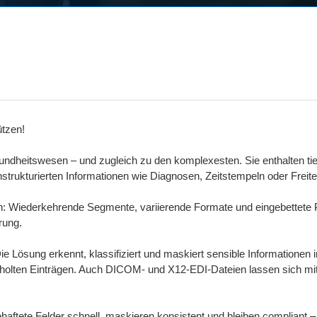
ützen!
dheitswesen – und zugleich zu den komplexesten. Sie enthalten tie
strukturierten Informationen wie Diagnosen, Zeitstempeln oder Freite
n: Wiederkehrende Segmente, variierende Formate und eingebettete 
rung.
e Lösung erkennt, klassifiziert und maskiert sensible Informationen 
erholten Einträgen. Auch DICOM- und X12-EDI-Dateien lassen sich mi
behaftete Felder schnell, maskieren konsistent und bleiben compliant 