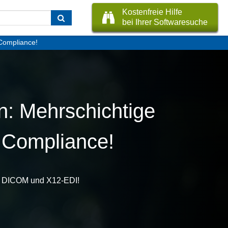
Kostenfreie Hilfe
bei Ihrer Softwaresuche
Compliance!
n: Mehrschichtige
 Compliance!
L7, DICOM und X12-EDI!