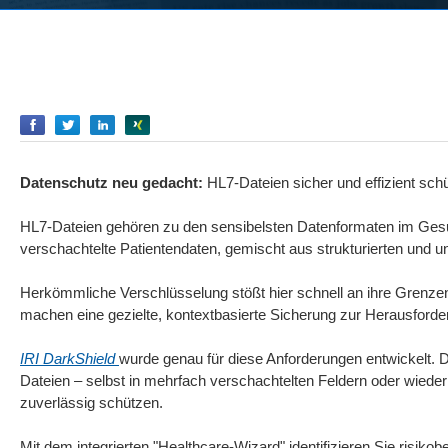
Empfehlen
Empfehlen
Empfehlen
Empfehlen
Datenschutz neu gedacht:
HL7-Dateien sicher und effizient sch
HL7-Dateien gehören zu den sensibelsten Datenformaten im Gesun
verschachtelte Patientendaten, gemischt aus strukturierten und un
Herkömmliche Verschlüsselung stößt hier schnell an ihre Grenze
machen eine gezielte, kontextbasierte Sicherung zur Herausforde
IRI DarkShield
wurde genau für diese Anforderungen entwickelt. Di
Dateien – selbst in mehrfach verschachtelten Feldern oder wied
zuverlässig schützen.
Mit dem integrierten "Healthcare-Wizard" identifizieren Sie risiko