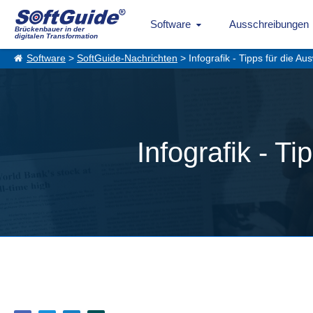
Software
Ausschreibungen
Brückenbauer in der
digitalen Transformation
Software
>
SoftGuide-Nachrichten
> Infografik - Tipps für die A
Infografik - T