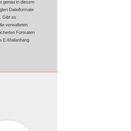
r genau in diesem
gten Dateiformate
. Gibt es
ie verwalteten
icherten Formaten
ls E-Mailanhang