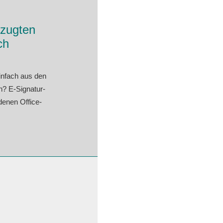
rzugten
ch
infach aus den
? E-Signatur-
denen Office-