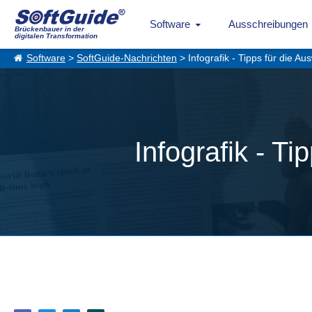
Software
Ausschreibungen
Brückenbauer in der
digitalen Transformation
Software
>
SoftGuide-Nachrichten
> Infografik - Tipps für die A
Infografik - T