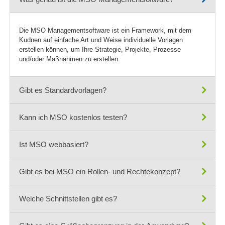
Die MSO Managementsoftware ist ein Framework, mit dem
Kudnen auf einfache Art und Weise individuelle Vorlagen
erstellen können, um Ihre Strategie, Projekte, Prozesse
und/oder Maßnahmen zu erstellen.
Gibt es Standardvorlagen?
Kann ich MSO kostenlos testen?
Für die MSO Managementsoftware gibt es Standardvorlagen,
die über die Website heruntergeladen oder von MSO zur
Verfügung gestellt werden und in die eigene MSO Anwendung
Ist MSO webbasiert?
Ja, Sie können eine kostenlose Testversion entweder direkt
übernommen werden können. Die Standardvorlagen können
über die MSO-Homepage starten oder bei MSO anfragen und
über den Administrationsbereich (No-code) individuell engepasst
unverbindlich testen.
werden.
Gibt es bei MSO ein Rollen- und Rechtekonzept?
Ja. MSO ist eine webbasierte Anwendung, die mit einem
beliebigen Standard-Browser wie Edge, GoogleCrome, Firefox,
Safari etc. betrieben werden kann. Eine Installation auf
Welche Schnittstellen gibt es?
Ja, bei MSO gibt es ein dediziertes Rollen- und Rechtekonzept
Endgeräten ist nicht erforderlich.
für Lesen und Schreiben, das individuell angepasst werden
kann. Rechte können beispielsweise auf Themen, Standorte,