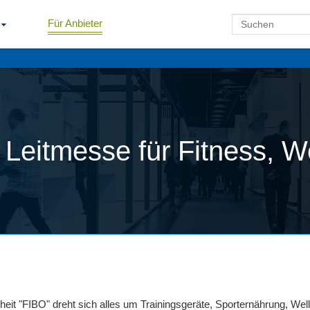
Für Anbieter
e Leitmesse für Fitness, 
heit "FIBO" dreht sich alles um Trainingsgeräte, Sporternährung, We