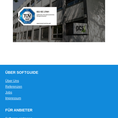
❮
❯
ÜBER SOFTGUIDE
Über Uns
Referenzen
Jobs
Impressum
FÜR ANBIETER