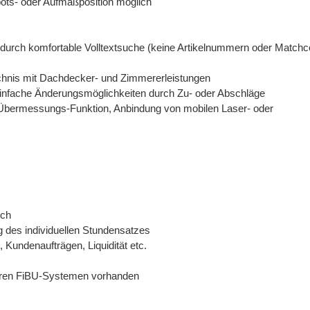
ts- oder Aufmaßposition möglich
 durch komfortable Volltextsuche (keine Artikelnummern oder Match
ichnis mit Dachdecker- und Zimmererleistungen
infache Änderungsmöglichkeiten durch Zu- oder Abschläge
ermessungs-Funktion, Anbindung von mobilen Laser- oder
ich
g des individuellen Stundensatzes
 Kundenaufträgen, Liquidität etc.
teren FiBU-Systemen vorhanden