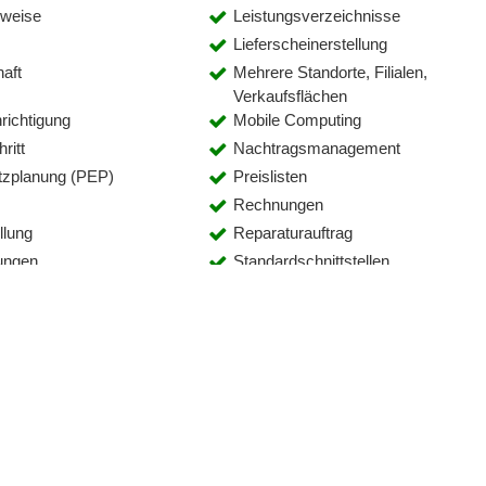
hweise
Leistungsverzeichnisse
Lieferscheinerstellung
haft
Mehrere Standorte, Filialen,
Verkaufsflächen
richtigung
Mobile Computing
ritt
Nachtragsmanagement
tzplanung (PEP)
Preislisten
Rechnungen
llung
Reparaturauftrag
ungen
Standardschnittstellen
anagement
Stundenzettel
derung
Vor- und Nachkalkulation
nagement
Zahlungsausgänge