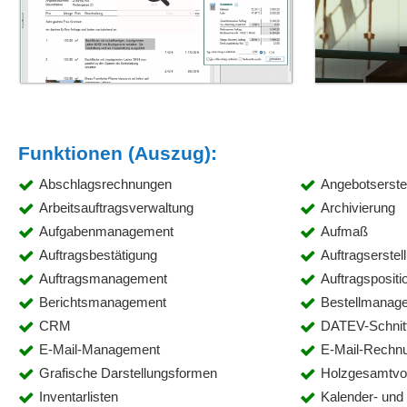
Funktionen (Auszug):
Abschlagsrechnungen
Angebotserste
Arbeitsauftragsverwaltung
Archivierung
Aufgabenmanagement
Aufmaß
Auftragsbestätigung
Auftragserstel
Auftragsmanagement
Auftragspositi
Berichtsmanagement
Bestellmanag
CRM
DATEV-Schnitt
E-Mail-Management
E-Mail-Rechn
Grafische Darstellungsformen
Holzgesamtv
Inventarlisten
Kalender- un