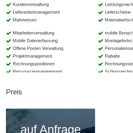
Kundenverwaltung
Leistungsnac
Lieferantenmanagement
Lieferscheine
Mahnwesen
Materialwirtsc
Mitarbeiterverwaltung
mobile Benach
Mobile Datenerfassung
Montagefortsch
Offene Posten Verwaltung
Personaleinsa
Projektmanagement
Rabatte
Rechnungspositionen
Rechnungsste
Ressourcenmanagement
Schlussrechn
Statistiken
Stücklistenm
Textbausteinverwaltung
Titel-Los-Glie
Preis
Vorlagenmanagement
Workflow-Ma
Zahlungseingänge
Zeiterfassung
auf Anfrage