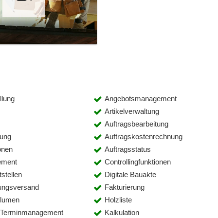
llung
Angebotsmanagement
Artikelverwaltung
Auftragsbearbeitung
lung
Auftragskostenrechnung
onen
Auftragsstatus
ement
Controllingfunktionen
stellen
Digitale Bauakte
ungsversand
Fakturierung
olumen
Holzliste
d Terminmanagement
Kalkulation