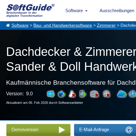
Software
Ausschreibungen
Brückenbauer in der
digitalen Transformation
Software
>
Bau- und Handwerkersoftware
>
Zimmerer
> Dachdec
Dachdecker & Zimmerer 
Sander & Doll Handwer
Kaufmännische Branchensoftware für Dachd
Version: 9.0
Aktualisiert am 06. Feb 2026 durch Softwareanbieter
Demoversion
E-Mail-Anfrage