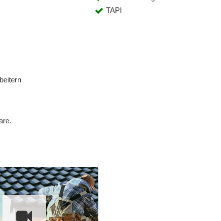
TAPI
beitern
are.