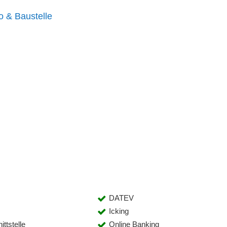
o & Baustelle
DATEV
Icking
ttstelle
Online Banking