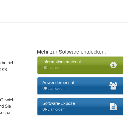
Mehr zur Software entdecken:
Informationsmaterial
rbetrieb.
URL anfordern
 die
Anwenderbericht
URL anfordern
d Gewicht
Software-Exposé
nd Sie
URL anfordern
so zur