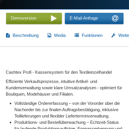
Demoversion
E-Mail-Anfrage
Beschreibung
Media
Funktionen
Weite
Cashtex Profi - Kassensystem für den Textileinzelhandel
Effiziente Verkaufsprozesse, intuitive Artikel- und
Kundenverwaltung sowie klare Umsatzanalysen - optimiert für
Boutiquen, Modehäuser und Filialen.
Vollständige Ordererfassung – von der Vororder über die
Nachorder bis zur finalen Auftragsbestätigung, inklusive
Teillieferungen und flexibler Lieferterminverwaltung.
Produktions- und Bestellüberwachung – Echtzeit-Status
für laufende Produktionsaufträge, Engpasserkennung und