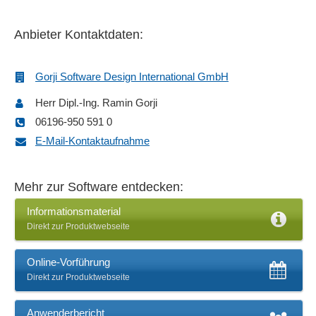
Quittungsdruck
Rechnungsdruck
Anbieter Kontaktdaten:
Serienbrieffunktionen
Tagesabschluss
Gorji Software Design International GmbH
Umsatzhitlisten
Herr Dipl.-Ing. Ramin Gorji
Versandabwicklung
06196-950 591 0
Versandanbindung
E-Mail-Kontaktaufnahme
Versandfunktionen
Wareneingang
Wechselgeld
Mehr zur Software entdecken:
Zahlungsausgänge
Informationsmaterial
Zahlungseingänge
Direkt zur Produktwebseite
Zwischenabschluss
Online-Vorführung
Direkt zur Produktwebseite
Anwenderbericht