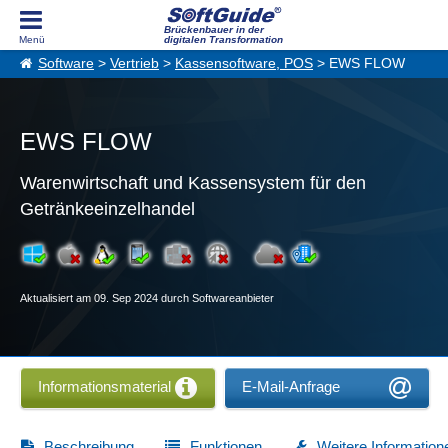
Brückenbauer in der
digitalen Transformation
Software
>
Vertrieb
>
Kassensoftware, POS
> EWS FLOW
EWS FLOW
Warenwirtschaft und Kassensystem für den
Getränkeeinzelhandel
Aktualisiert am 09. Sep 2024 durch Softwareanbieter
Informationsmaterial
E-Mail-Anfrage
Beschreibung
Funktionen
Weitere Information