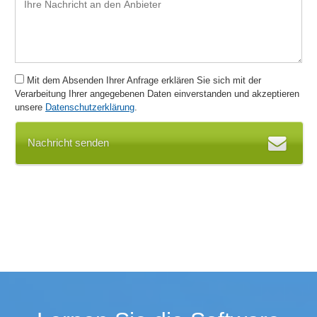
Rechnungsdruck
Rechnungsstellung
Statistiken
Steuerung der Kassenschublade
Mit dem Absenden Ihrer Anfrage erklären Sie sich mit der
Tagesabschluss
Verarbeitung Ihrer angegebenen Daten einverstanden und akzeptieren
unsere
Datenschutzerklärung
.
Touchscreen
Treueprogramm
Nachricht senden
Umsatzhitlisten
Umsatzlisten
Umsatzstatistiken
Verkaufsstatistiken
Wägesysteme
Wareneingang
Warengruppenverwaltung
Warenwirtschaft
Wechselgeld
Zahlungsausgänge