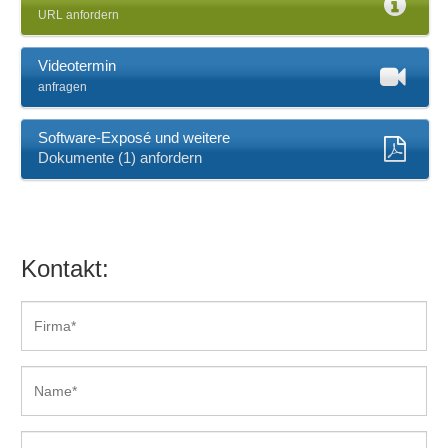
Rechnungsstellung
URL anfordern
Serienbrieffunktionen
Shop-System
Videotermin
Statistiken
anfragen
Tourenplanung
Umsatzstatistiken
Software-Exposé und weitere
Wareneingang
Dokumente (1) anfordern
Warenrückvergütung
Kontakt: