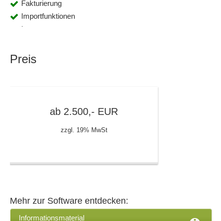
Fakturierung
Importfunktionen
Inventur
Kalender- und Terminmanagement
Kalkulation
Preis
Kundenverwaltung
Lagermanagement
Leergutverwaltung
Lieferantenmanagement
ab
2.500,-
EUR
MHD-Verwaltung
zzgl. 19% MwSt
Mitarbeiterverwaltung
mobile Signatur
Pfandabrechnung
Preisgestaltung
Rabatte
Rahmenaufträge
Mehr zur Software entdecken:
Rechnungen
Informationsmaterial