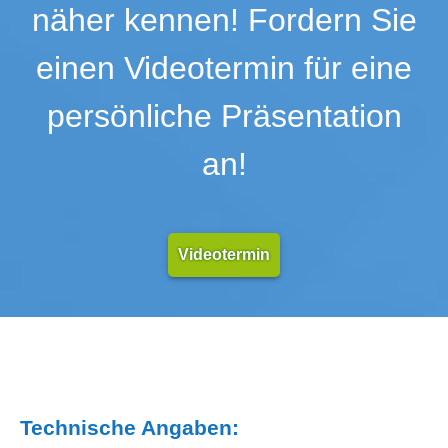
näher kennen! Fordern Sie
einen Videotermin für eine
persönliche Präsentation
an!
Videotermin
Technische Angaben: