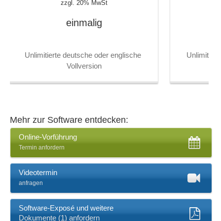
zzgl. 20% MwSt
Value Stream Mapping
Versionierung von Prozessen
einmalig
Unlimitierte deutsche oder englische 
Unlimitier
Vollversion
Mehr zur Software entdecken:
Online-Vorführung
Termin anfordern
Videotermin
anfragen
Software-Exposé und weitere
Dokumente (1) anfordern