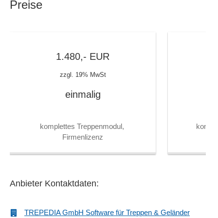
Preise
1.480,-
EUR
zzgl. 19% MwSt
einmalig
komplettes Treppenmodul, 
komple
Firmenlizenz
Anbieter Kontaktdaten:
TREPEDIA GmbH Software für Treppen & Geländer