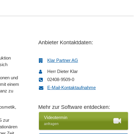
Anbieter Kontaktdaten:
uktion
Klar Partner AG
sich
Herr Dieter Klar
tionen und
02408-9509-0
 mit einem
E-Mail-Kontaktaufnahme
tanz zu
Mehr zur Software entdecken:
Kosmetik,
Videotermin
S zur
anfragen
ationären
ger Zeit