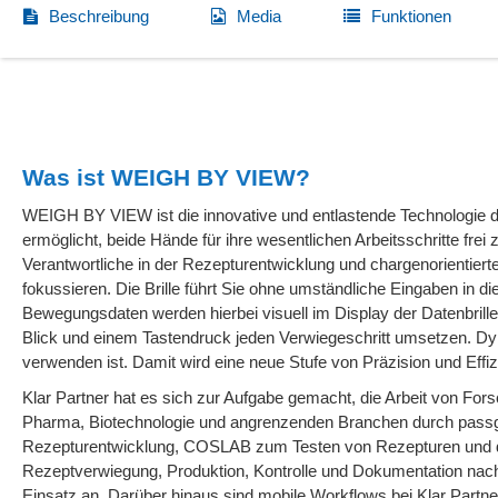
Beschreibung
Media
Funktionen
Was ist WEIGH BY VIEW?
WEIGH BY VIEW ist die innovative und entlastende Technologie d
ermöglicht, beide Hände für ihre wesentlichen Arbeitsschritte fr
Verantwortliche in der Rezepturentwicklung und chargenorientier
fokussieren. Die Brille führt Sie ohne umständliche Eingaben in d
Bewegungsdaten werden hierbei visuell im Display der Datenbrille
Blick und einem Tastendruck jeden Verwiegeschritt umsetzen. Dy
verwenden ist. Damit wird eine neue Stufe von Präzision und Effizi
Klar Partner hat es sich zur Aufgabe gemacht, die Arbeit von For
Pharma, Biotechnologie und angrenzenden Branchen durch passg
Rezepturentwicklung, COSLAB zum Testen von Rezepturen und 
Rezeptverwiegung, Produktion, Kontrolle und Dokumentation nach
Einsatz an. Darüber hinaus sind mobile Workflows bei Klar Partner