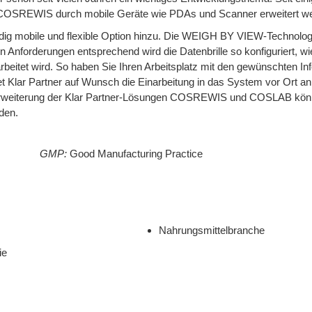
COSREWIS durch mobile Geräte wie PDAs und Scanner erweitert w
ig mobile und flexible Option hinzu. Die WEIGH BY VIEW-Technologi
n Anforderungen entsprechend wird die Datenbrille so konfiguriert, wi
beitet wird. So haben Sie Ihren Arbeitsplatz mit den gewünschten In
tet Klar Partner auf Wunsch die Einarbeitung in das System vor Ort a
len Erweiterung der Klar Partner-Lösungen COSREWIS und COSLAB kö
den.
GMP:
Good Manufacturing Practice
Nahrungsmittelbranche
ie