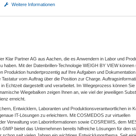
Weitere Informationen
er Klar Partner AG aus Aachen, die es Anwendern in Labor und Prod
ei zu haben. Mit der Datenbrillen-Technologie WEIGH BY VIEW können 
ten Produktion hundertprozentig auf Ihre Aufgaben und Dokumentation
ie Tastatur vom Auftrag über die Position zur Charge. Auftragsinforma
 in Echtzeit dargestellt und verarbeitet. Im Wiegeprozess können Sie
namische Wiegebalken zeigen Ihnen an, wie viel der jeweiligen Subs
enz erreicht.
schern, Entwicklern, Laboranten und Produktionsverantwortlichen in 
enaue IT-Lösungen zu erleichtern. Mit COSMEDOS zur virtuellen
der Verwaltung von Laborinformationen sowie COSREWIS, dem ME
 GMP bietet das Unternehmen bereits hilfreiche Lösungen für den st
 schon seit vielen Jahren ein wichtiges Entwicklungsthema. Seit eini