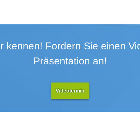
r kennen! Fordern Sie einen Vid
Präsentation an!
Videotermin