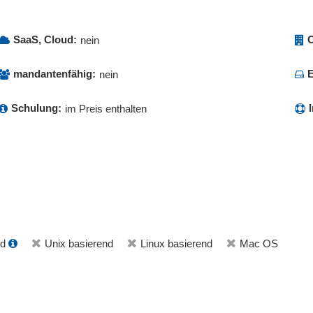
SaaS, Cloud:
O
nein
mandantenfähig:
E
nein
Schulung:
im Preis enthalten
nd
Unix basierend
Linux basierend
Mac OS