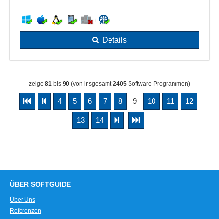
Details
zeige
81
bis
90
(von insgesamt
2405
Software-Programmen)
4
5
6
7
8
9
10
11
12
13
14
ÜBER SOFTGUIDE
Über Uns
Referenzen