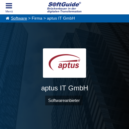
Brückenbauer in der
digitalen Transformation
Software
> Firma > aptus IT GmbH
aptus IT GmbH
Softwareanbieter