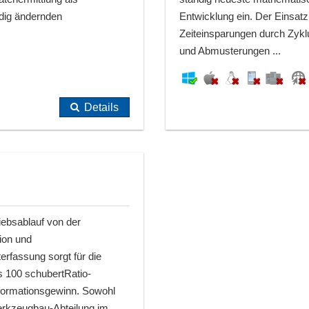
ndig ändernden
Entwicklung ein. Der Einsa
Zeiteinsparungen durch Zyk
und Abmusterungen ...
Details
iebsablauf von der
ion und
terfassung sorgt für die
s 100 schubertRatio-
nformationsgewinn. Sowohl
erkzeugbau-Abteilung im