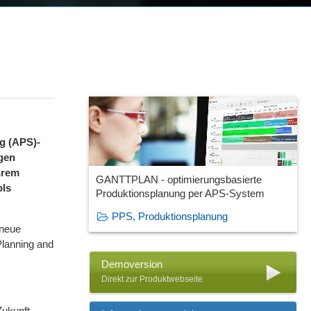
g (APS)-
agen
hrem
GANTTPLAN - optimierungsbasierte
ols
Produktionsplanung per APS-System
PPS, Produktionsplanung
 neue
lanning and
Demoversion
Direkt zur Produktwebseite
Zukunft