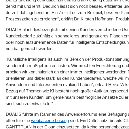
denkt mit und lernt. Dadurch lässt sich noch besser, effiziente
derzeit dahingehend an. Ein Ziel ist es zum Beispiel, bessere Pla
Prozesszeiten zu erreichen“, erklärt Dr. Kirsten Hoffmann, Pr
DUALIS plant diesbezüglich mit seinen Kunden verschiedene Use
Kundenbedarf zukünftig ein schnelleres und genaueres Planen erm
oder noch aufzunehmende Daten für intelligente Entscheidungsunt
nutzbar gemacht werden.
„Künstliche Intelligenz ist auch im Bereich der Produktionsplanu
sondern ihn maßgeblich entlasten. Wir möchten Erleichterung und
arbeiten wir kontinuierlich an einer immer intelligenter werdenden
orientieren uns dabei stark an den Kundenbedarfen, welche wir i
Anwendern und Interessenten evaluiert haben“, erklärt Heike Wils
Bezug auf Themen wie KI besteht noch großer Aufklärungsbedarf u
mit unseren Kunden, um gemeinsam bestmögliche Ansätze zu erui
sind, sich zu entwickeln.“
DUALIS führte im Rahmen des Anwenderforums eine Befragung unt
offen für eine
webbasierte Lösung
sind. Ein Drittel nutzt bereits 
GANTTPLAN in der Cloud einzusetzen, da keine personenbezogene