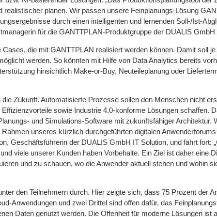
r und realistischer planen. Wir passen unsere Feinplanungs-Lösung 
nungsergebnisse durch einen intelligenten und lernenden Soll-/Ist-Abg
oduktmanagerin für die GANTTPLAN-Produktgruppe der DUALIS GmbH I
 Cases, die mit GANTTPLAN realisiert werden können. Damit soll je
öglicht werden. So könnten mit Hilfe von Data Analytics bereits vo
erstützung hinsichtlich Make-or-Buy, Neuteileplanung oder Lieferte
ng die Zukunft. Automatisierte Prozesse sollen den Menschen nicht er
 Effizienzvorteile sowie Industrie 4.0-konforme Lösungen schaffen. 
 Planungs- und Simulations-Software mit zukunftsfähiger Architektur. 
m Rahmen unseres kürzlich durchgeführten digitalen Anwenderforums 
on, Geschäftsführerin der DUALIS GmbH IT Solution, und fährt fort: 
nd viele unserer Kunden haben Vorbehalte. Ein Ziel ist daher eine D
eren und zu schauen, wo die Anwender aktuell stehen und wohin sie
er den Teilnehmern durch. Hier zeigte sich, dass 75 Prozent der 
Cloud-Anwendungen und zwei Drittel sind offen dafür, das Feinplanungs
n Daten genutzt werden. Die Offenheit für moderne Lösungen ist a