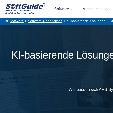
Software
Ausschreibungen
Brückenbauer in der
digitalen Transformation
Software
>
Software-Nachrichten
> KI-basierende Lösungen – DU
KI-basierende Lösunge
Wie passen sich APS-Syst