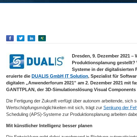
Empfehlen
Empfehlen
Empfehlen
Empfehlen
Dresden, 9. Dezember 2021 – 
Produktionsplanung gestellt?
Systeme in der digitalisierte
eruierte die
DUALIS GmbH IT Solution
, Spezialist für Softw
digitalen „Anwenderforum 2021“ am 2. Dezember 2021 mit fas
GANTTPLAN, der 3D-Simulationslösung Visual Components 
Die Fertigung der Zukunft verfügt über autonom arbeitende, sich s
Wertschöpfungsmöglichkeiten mit sich, trägt zur
Senkung der Feh
Scheduling (APS)-Systeme zur Produktionsplanung arbeiten dabe
Mit künstlicher Intelligenz besser planen
Die Entwicklung geht dabei zunehmend in Richtung automatisiert