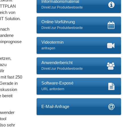
Informationsmaterial
GANTTPLAN
Direkt zur Produktwebseite
leich von
T Solution.
Online-Vorführung
Direkt zur Produktwebseite
 nach
rhandene
rminprognose
Videotermin
anfragen
setzen,
Anwenderbericht
Dazu
Direkt zur Produktwebseite
Wir
mit fast 250
Software-Exposé
„Gerade in
iskussion
URL anfordern
 bereit
E-Mail-Anfrage
Anwender
tool
lso sehr