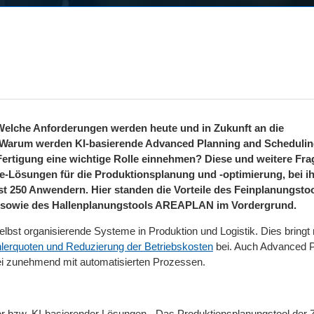
Welche Anforderungen werden heute und in Zukunft an die
 Warum werden KI-basierende Advanced Planning and Schedulin
n Fertigung eine wichtige Rolle einnehmen? Diese und weitere Fr
are-Lösungen für die Produktionsplanung und -optimierung, bei i
t 250 Anwendern. Hier standen die Vorteile des Feinplanungsto
sowie des Hallenplanungstools AREAPLAN im Vordergrund.
elbst organisierende Systeme in Produktion und Logistik. Dies bringt
lerquoten und Reduzierung der Betriebskosten
bei. Auch Advanced P
i zunehmend mit automatisierten Prozessen.
er bzw. KI-basierender Lösungen. „Das Produktionsplanungstool der 