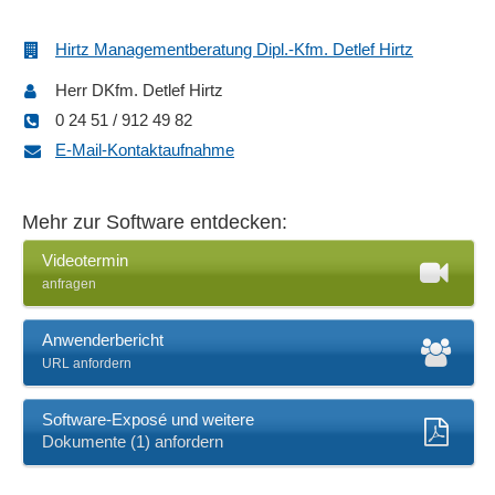
Prozessverfolgung
Rollierende Planung
Hirtz Managementberatung Dipl.-Kfm. Detlef Hirtz
Simulation
Herr DKfm. Detlef Hirtz
SOLL-IST-Prozesse
0 24 51 / 912 49 82
Soll-Ist-Vergleiche
E-Mail-Kontaktaufnahme
Umsatzplanung
Umsatzsteuern
Unternehmensmanagement
Mehr zur Software entdecken:
Unternehmensplanung
Videotermin
Vorschauansicht
anfragen
Vorsteuerabrechnung
Zahlungsausgänge
Anwenderbericht
Zahlungseingänge
URL anfordern
Zahlungsmodalitäten
Zahlungsverkehr
Software-Exposé und weitere
Dokumente (1) anfordern
Ziel- und Aufgabentracking
Zielmanagement