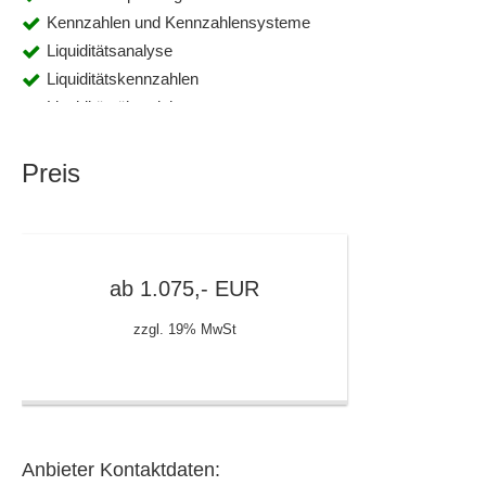
Kennzahlen und Kennzahlensysteme
Liquiditätsanalyse
Liquiditätskennzahlen
Liquiditätsübersicht
Liquiditätsverlauf
Personalkostenplanung
Preis
Personalplanung
Planbilanzen
Planung
Planungshilfen
ab
1.075,-
EUR
Planungsunterlagen
zzgl. 19% MwSt
Planungsvarianten und Perspektiven
Planungszeitraum
Planvarianten
Plausibilitäten
Projektbudgetierung
Anbieter Kontaktdaten:
Prozessüberwachung