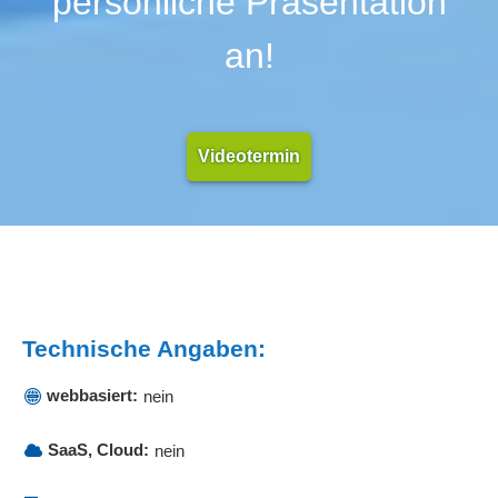
persönliche Präsentation
an!
Videotermin
Technische Angaben:
webbasiert:
nein
SaaS, Cloud:
nein