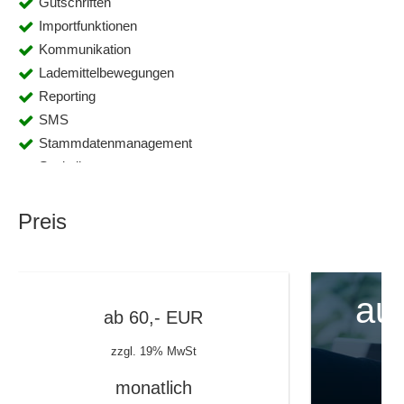
Gutschriften
Importfunktionen
Kommunikation
Lademittelbewegungen
Reporting
SMS
Stammdatenmanagement
Statistiken
Suche
Telematik
Preis
Tourenplanung
Transportmanagement
au
ab
60,-
EUR
zzgl. 19% MwSt
monatlich