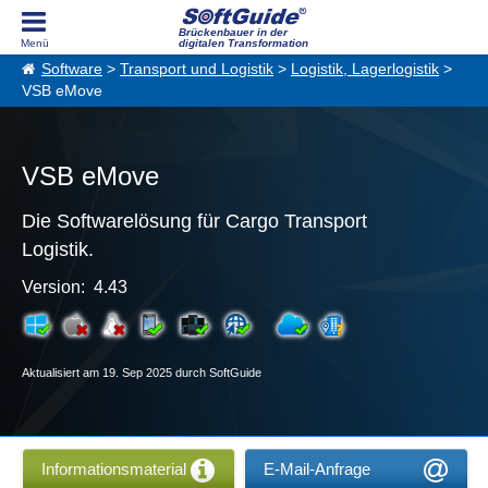
Brückenbauer in der
digitalen Transformation
Software
>
Transport und Logistik
>
Logistik, Lagerlogistik
>
VSB eMove
VSB eMove
Die Softwarelösung für Cargo Transport
Logistik.
Version: 4.43
Aktualisiert am 19. Sep 2025 durch SoftGuide
Informationsmaterial
E-Mail-Anfrage