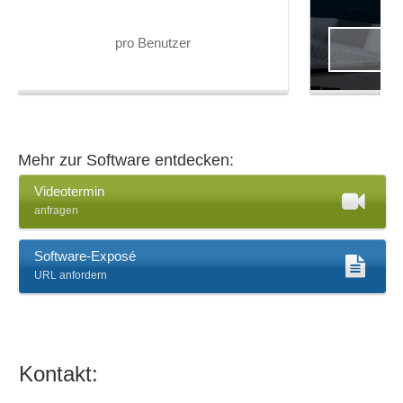
pro Benutzer
AN
Mehr zur Software entdecken:
Videotermin
anfragen
Software-Exposé
URL anfordern
Kontakt: