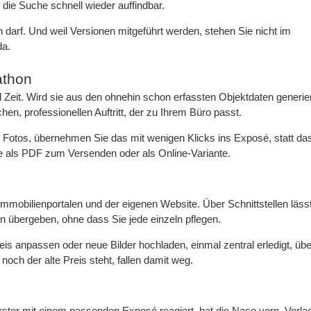
die Suche schnell wieder auffindbar.
 darf. Und weil Versionen mitgeführt werden, stehen Sie nicht im
da.
athon
l Zeit. Wird sie aus den ohnehin schon erfassten Objektdaten generier
ichen, professionellen Auftritt, der zu Ihrem Büro passt.
e Fotos, übernehmen Sie das mit wenigen Klicks ins Exposé, statt da
als PDF zum Versenden oder als Online-Variante.
mmobilienportalen und der eigenen Website. Über Schnittstellen lässt
n übergeben, ohne dass Sie jede einzeln pflegen.
is anpassen oder neue Bilder hochladen, einmal zentral erledigt, übe
noch der alte Preis steht, fallen damit weg.
ster mit einem passenden Exposé reagiert, hat die Nase vorn. Vorlag