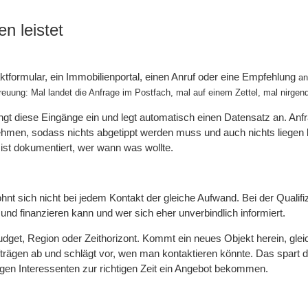
n leistet
ktformular, ein Immobilienportal, einen Anruf oder eine Empfehlung
an
reuung: Mal landet die Anfrage im Postfach, mal auf einem Zettel, mal nirgen
gt diese Eingänge ein und legt automatisch einen Datensatz an. Anf
rnehmen, sodass nichts abgetippt werden muss und auch nichts liegen b
st dokumentiert, wer wann was wollte.
ohnt sich nicht bei jedem Kontakt der gleiche Aufwand. Bei der Qualifi
und finanzieren kann und wer sich eher unverbindlich informiert.
Budget, Region oder Zeithorizont. Kommt ein neues Objekt herein, gleic
rägen ab und schlägt vor, wen man kontaktieren könnte. Das spart d
tigen Interessenten zur richtigen Zeit ein Angebot bekommen.