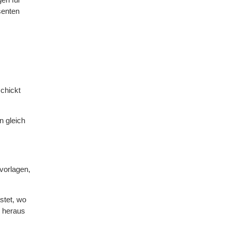
senten
chickt
n gleich
vorlagen,
stet, wo
h heraus