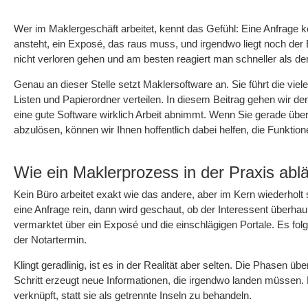
Wer im Maklergeschäft arbeitet, kennt das Gefühl: Eine Anfrage ko
ansteht, ein Exposé, das raus muss, und irgendwo liegt noch der 
nicht verloren gehen und am besten reagiert man schneller als de
Genau an dieser Stelle setzt Maklersoftware an. Sie führt die vie
Listen und Papierordner verteilen. In diesem Beitrag gehen wir 
eine gute Software wirklich Arbeit abnimmt. Wenn Sie gerade über
abzulösen, können wir Ihnen hoffentlich dabei helfen, die Funktion
Wie ein Maklerprozess in der Praxis ablä
Kein Büro arbeitet exakt wie das andere, aber im Kern wiederholt 
eine Anfrage rein, dann wird geschaut, ob der Interessent überha
vermarktet über ein Exposé und die einschlägigen Portale. Es fol
der Notartermin.
Klingt geradlinig, ist es in der Realität aber selten. Die Phasen ü
Schritt erzeugt neue Informationen, die irgendwo landen müssen. 
verknüpft, statt sie als getrennte Inseln zu behandeln.