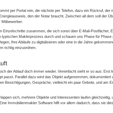
mmt per Portal rein, die nächste per Telefon, dazu ein Rückruf, der 
Energieausweis, den der Notar braucht. Zwischen all dem soll der Üb
r Mitbewerber.
len Einzelschritte zusammen, die sich sonst über E-Mail-Postfächer, E
den typischen Maklerprozess durch und schauen uns Phase für Phase
legen, Ihre Abläufe zu digitalisieren oder eine in die Jahre gekomme
en richtig einzuordnen.
uft
sich der Ablauf doch immer wieder. Vereinfacht sieht er so aus: Erst
upt passt. Parallel dazu wird das Objekt aufgenommen, dokumentiert 
gen Besichtigungen, Gespräche, vielleicht ein paar Gebote, und am E
berlappen sich, mehrere Objekte und Interessenten laufen gleichzeitig, 
Eine Immobilienmakler Software hilft vor allem dadurch, dass sie di