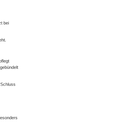
t bei
eht.
flegt
 gebündelt
m Schluss
 besonders