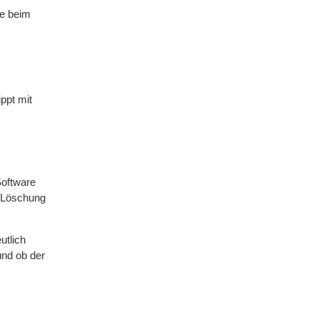
ie beim
ppt mit
Software
d Löschung
utlich
und ob der