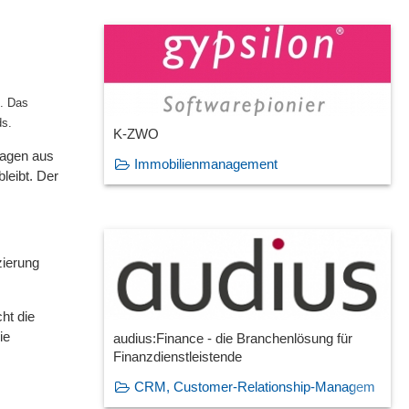
. Das
ds.
K-ZWO
ragen aus
Immobilienmanagement
leibt. Der
zierung
ht die
ie
audius:Finance - die Branchenlösung für
Finanzdienstleistende
CRM, Customer-Relationship-Managem
ent