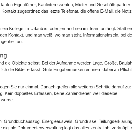
r laufen Eigentümer, Kaufinteressenten, Mieter und Geschäftspartner
ntakt zugeordnet: das letzte Telefonat, die offene E-Mail, die Noti
ein Kollege im Urlaub ist oder jemand neu im Team anfängt. Statt ers
den Kontakt, und man weiß, wo man steht. Informationsinseln, bei d
ngenheit an.
ung
d die Objekte selbst. Bei der Aufnahme werden Lage, Größe, Baujah
rlich die Bilder erfasst. Gute Eingabemasken erinnern dabei an Pflich
gen Sie nur einmal. Danach greifen alle weiteren Schritte darauf zu:
g. Kein doppeltes Erfassen, keine Zahlendreher, weil dieselbe
t wurde.
en: Grundbuchauszug, Energieausweis, Grundrisse, Teilungserklärung
 digitale Dokumentenverwaltung legt das alles zentral ab, verknüpft 