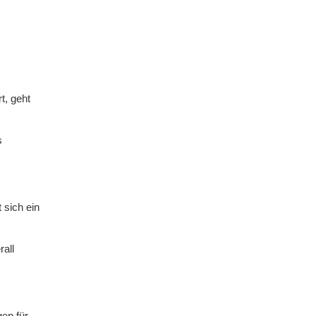
t, geht
s
 sich ein
rall
en für