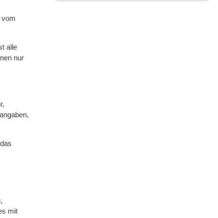
z vom
t alle
enen nur
r,
tangaben,
 das
,
es mit