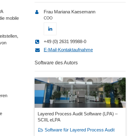
PA
Frau Mariana Kaesemann
die mobile
COO
itstellen,
+49 (0) 2631 99988-0
 von
E-Mail-Kontaktaufnahme
Software des Autors
eren
he
Layered Process Audit Software (LPA) –
SCIIL eLPA
Software für Layered Process Audit