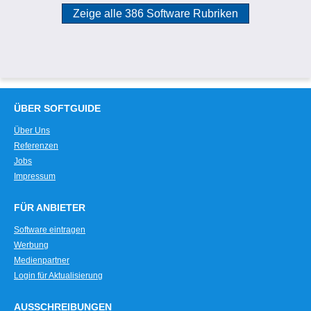
Zeige alle 386 Software Rubriken
ÜBER SOFTGUIDE
Über Uns
Referenzen
Jobs
Impressum
FÜR ANBIETER
Software eintragen
Werbung
Medienpartner
Login für Aktualisierung
AUSSCHREIBUNGEN