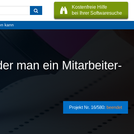
Kostenfreie Hilfe
bei Ihrer Softwaresuche
len kann
er man ein Mitarbeiter-
Projekt Nr. 16/580:
beendet