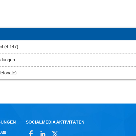
l (4.147)
ldungen
efonate)
BUNGEN
SOCIALMEDIA AKTIVITÄTEN
ngen