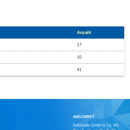
Anzahl
17
10
41
ANSCHRIFT
SoftGuide GmbH & Co. KG