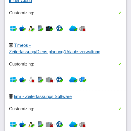
in der Cloud
✔
Timeos -
Zeiterfassung/Dienstplanung/Urlaubsverwaltung
✔
timr - Zeiterfassungs Software
✔