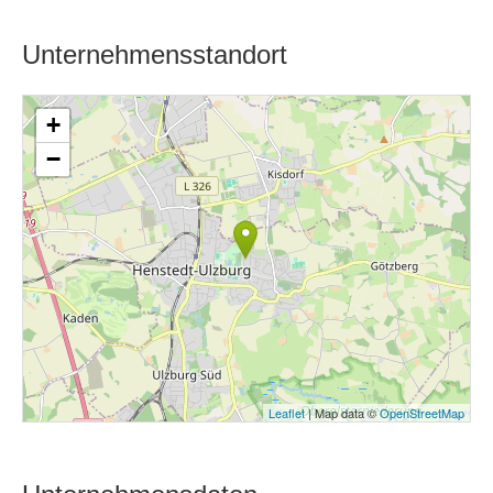
Unternehmensstandort
+
−
Leaflet
| Map data ©
OpenStreetMap