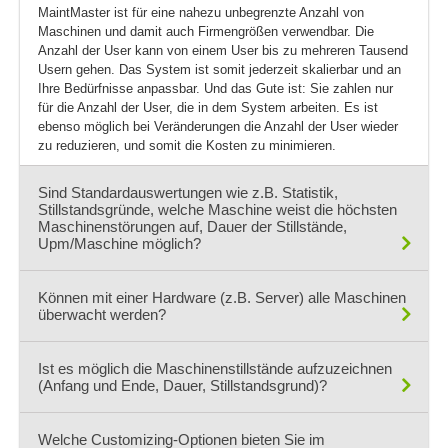
MaintMaster ist für eine nahezu unbegrenzte Anzahl von
Maschinen und damit auch Firmengrößen verwendbar. Die
Anzahl der User kann von einem User bis zu mehreren Tausend
Usern gehen. Das System ist somit jederzeit skalierbar und an
Ihre Bedürfnisse anpassbar. Und das Gute ist: Sie zahlen nur
für die Anzahl der User, die in dem System arbeiten. Es ist
ebenso möglich bei Veränderungen die Anzahl der User wieder
zu reduzieren, und somit die Kosten zu minimieren.
Sind Standardauswertungen wie z.B. Statistik,
Stillstandsgründe, welche Maschine weist die höchsten
Maschinenstörungen auf, Dauer der Stillstände,
Upm/Maschine möglich?
Ja, das ist möglich. Wie schon in anderen Fragen beantwortet,
Können mit einer Hardware (z.B. Server) alle Maschinen
ist es einfach und von Ihnen selbst möglich jegliche Art von
überwacht werden?
Statistik selbst zu erzeugen. Ohne externe Hilfe. Dadurch ist
das System extrem flexible und erlaubt Ihnen jederzeit neue
Ja, das System benötigt keine Server in Ihrem Haus. Es ist ein
Informationen aus dem System zu generieren und deren
Ist es möglich die Maschinenstillstände aufzuzeichnen
Cloudsystem und ist somit von jeder Stelle aus einsehbar. Alles
(Anfang und Ende, Dauer, Stillstandsgrund)?
Darstellungsweise selbst zu gestalten.
was Sie brauchen ist ein Internetzugang. und natürlich bieten
wir dazu auch die entsprechenden Apps, damit Sie auch mit
Ja, das ist möglich.
Smartphone und Tablet mobil bleiben.
Welche Customizing-Optionen bieten Sie im