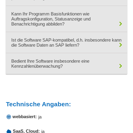
Kann Ihr Programm Basisfunktionen wie
Grundsätzlich ja, jedoch ist eine Schnittstellenanpassung sicher
Auftragskonfiguration, Statusanzeige und
notwendig
Benachrichtigung abbilden?
Ja.
Ist die Software SAP-kompatibel, d.h. insbesondere kann
Unser System bildet alle oben genannten Basisfunktionen als
die Software Daten an SAP liefern?
Standard ab.
Ja, das ist möglich. Muss im Detail natürlich besprochen
Bedient Ihre Software insbesondere eine
werden.
Kennzahlenüberwachung?
Ja.
KPI´s werden erzeugt, dargestellt und bedient.
Technische Angaben:
webbasiert:
ja
SaaS, Cloud:
ja