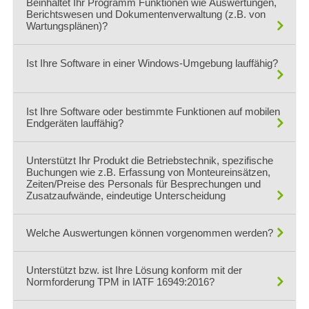
Beinhaltet Ihr Programm Funktionen wie Auswertungen,
Unser System ist absolut flexibel und skalierbar für 1 Benutzer
Berichtswesen und Dokumentenverwaltung (z.B. von
bis 10.000 Nutzer.
Wartungsplänen)?
Sie bestimmen die Anzahl der Nutzer, und zahlen auch nur für
diese. Jederzeit in beide Richtungen veränderbar.
Ja.
Ist Ihre Software in einer Windows-Umgebung lauffähig?
Unser System hat die Möglichkeit standardisierte Auswertungen
und Statistiken, sowie selbst erzeugte Berichte darzustellen.
Eine Dokumentationsverwaltung ist ebenfalls enthalten.
Ja.
Ist Ihre Software oder bestimmte Funktionen auf mobilen
Unser System ist Windows geprüft.
Endgeräten lauffähig?
App-Anwendungen sind ebenfalls vorhanden, für den parallelen
Einsatz auf Smartphone und Tablet (Android, Apple, Windows
Ja, MaintMaster ist ebenfalls als App erhältlich (kostenfrei) und
Phone).
Unterstützt Ihr Produkt die Betriebstechnik, spezifische
läuft auf IOS, Android und Winphone Oberfläche.
Buchungen wie z.B. Erfassung von Monteureinsätzen,
Die PC Version kann parallel weiter benutzt werden.
Zeiten/Preise des Personals für Besprechungen und
Zusatzaufwände, eindeutige Unterscheidung
Ja.
Welche Auswertungen können vorgenommen werden?
Unser System kann interne und externe Zeiten erfassen, Preise
für Arbeitskosten, Ersatzteilkosten und Stillstandszeiten
Alle Auswertungen nach den gängigen DIN´s wie z.B. MTBF
erfassen und auswerten sowie darstellen.
Unterstützt bzw. ist Ihre Lösung konform mit der
etc. und individuell durch Sie vorgegebene Analysen. Als Grafik,
Normforderung TPM in IATF 16949:2016?
Tabellen oder exportierbar in Excel.