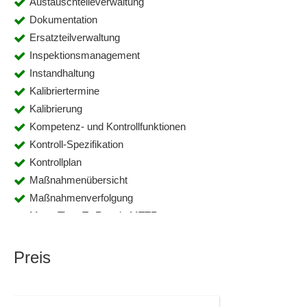
Austauschteileverwaltung
Dokumentation
Ersatzteilverwaltung
Inspektionsmanagement
Instandhaltung
Kalibriertermine
Kalibrierung
Kompetenz- und Kontrollfunktionen
Kontroll-Spezifikation
Kontrollplan
Maßnahmenübersicht
Maßnahmenverfolgung
Mean Time To Repair, MTTR
Messprotokolle
Mobile Datenerfassung
Preis
Notizen
Reparatur, Kostenvoranschlag
Reparaturauftrag