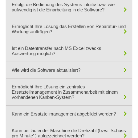
Ja.
Erfolgt die Bedienung des Systems intuitiv bzw. wie
Die in 8.5.1.5 Total Productive Maintanance (TPM) geforderten
aufwendig ist die Einarbeitung in die Software?
Informationen/Auswertungen können durch MaintMaster erzeugt
und dargestellt werden
Ja, die Bedienung ist sehr intuitiv. Wenn Sie möchten richte ich
Ermöglicht Ihre Lösung das Erstellen von Reparatur- und
einen Demo-Zugang ein, und Sie werden sehen wie einfach die
Wartungsaufträgen?
Bedienung ist.
Ja, das ist genau der Sinn und Zweck von MaintMaster.
Ist ein Datentransfer nach MS Excel zwecks
Kontrolle und Organisation Ihrer Instandhaltung durch
Auswertung möglich?
Auftragsvergabe und Verwaltung.
Ja, das ist möglich.
Wie wird die Software aktualisiert?
Sie können jederzeit Daten aus dem System in eine Excelliste
exportieren und Sie für Ihre Zwecke zu bearbeiten.
Ermöglicht Ihre Lösung ein zentrales
Sie haben durch das Cloudsystem immer den letzten Stand und
Ersatzteilmanagement in Zusammenarbeit mit einem
brauchen sich nicht mehr um Aktualisierungen zu kümmern
vorhandenen Kanban-System?
Ja.
Kann ein Ersatzteilmanagement abgebildet werden?
MaintMaster hat ein Modul Ersatzteilverwaltung inkl.
Lagerhaltung und kann auch vorhandene Systeme anbinden.
Ja, das ist ein Standardmodul in unserem System und kostet
Kann bei laufender Maschine die Drehzahl (bzw. 'Schuss
keine zusätzlichen Nutzungsgebühren.
pro Minute' ) aufgezeichnet werden?