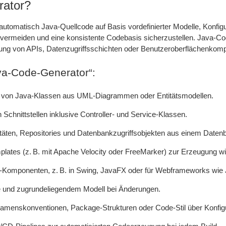
rator?
utomatisch Java-Quellcode auf Basis vordefinierter Modelle, Konfigur
ermeiden und eine konsistente Codebasis sicherzustellen. Java-C
lung von APIs, Datenzugriffsschichten oder Benutzeroberflächenko
va-Code-Generator“:
g von Java-Klassen aus UML-Diagrammen oder Entitätsmodellen.
hnittstellen inklusive Controller- und Service-Klassen.
täten, Repositories und Datenbankzugriffsobjekten aus einem Date
ates (z. B. mit Apache Velocity oder FreeMarker) zur Erzeugung w
Komponenten, z. B. in Swing, JavaFX oder für Webframeworks wie 
 und zugrundeliegendem Modell bei Änderungen.
enskonventionen, Package-Strukturen oder Code-Stil über Konfigu