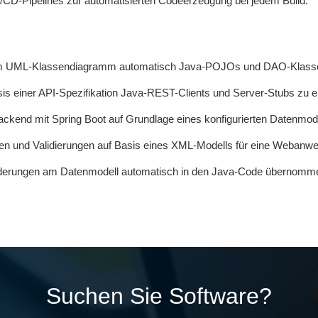
I/CD-Pipelines zur automatisierten Codeerzeugung bei jedem Build.
nem UML-Klassendiagramm automatisch Java-POJOs und DAO-Klassen
s einer API-Spezifikation Java-REST-Clients und Server-Stubs zu 
-Backend mit Spring Boot auf Grundlage eines konfigurierten Datenmode
n und Validierungen auf Basis eines XML-Modells für eine Webanw
nderungen am Datenmodell automatisch in den Java-Code übernomm
Suchen Sie Software?