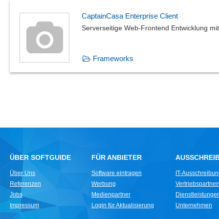
CaptainCasa Enterprise Client
Serverseitige Web-Frontend Entwicklung mi
Frameworks
ÜBER SOFTGUIDE
FÜR ANBIETER
AUSSCHREI
Über Uns
Software eintragen
IT-Ausschreibu
Referenzen
Werbung
Vertriebspartne
Jobs
Medienpartner
Dienstleistungen 
Impressum
Login für Aktualisierung
Unternehmen