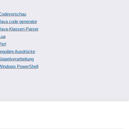
Codevorschau
Java code generator
Java-Klassen-Parser
Lua
Perl
reguläre Ausdrücke
Stapelverarbeitung
Windows PowerShell