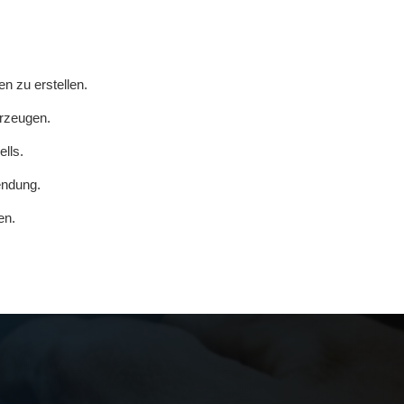
 zu erstellen.
erzeugen.
lls.
endung.
en.