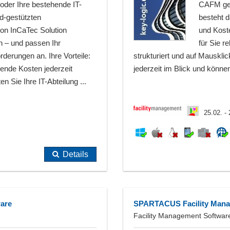
der Ihre bestehende IT-
CAFM gen
ud-gestützten
besteht d
on InCaTec Solution
und Koste
n – und passen Ihr
für Sie 
derungen an. Ihre Vorteile:
strukturiert und auf Mausklic
lende Kosten jederzeit
jederzeit im Blick und können
en Sie Ihre IT-Abteilung ...
25.02. -
Details
ware
SPARTACUS Facility Man
Facility Management Softwar