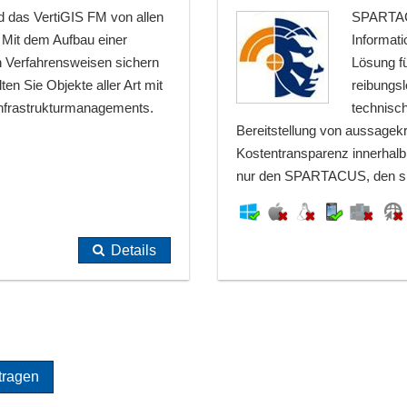
ird das VertiGIS FM von allen
SPARTACU
. Mit dem Aufbau einer
Informati
 Verfahrensweisen sichern
Lösung fü
ten Sie Objekte aller Art mit
reibungsl
Infrastrukturmanagements.
technisc
Bereitstellung von aussagek
Kostentransparenz innerhalb 
nur den SPARTACUS, den sie
Details
tragen