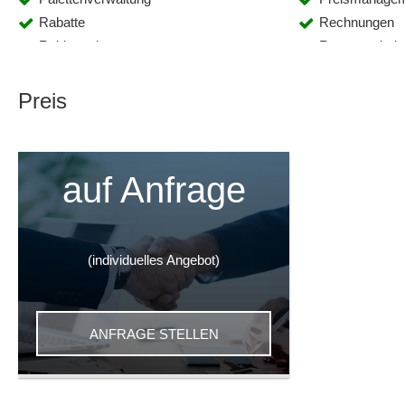
Rabatte
Rechnungen
Reklamationsmanagement
Routenoptimie
Schnittstelle Finanzbuchhaltung
Sendungsvera
Stammdatenmanagement
Statistiken
Preis
Statusüberwachung
Terminplanun
Terminüberwachung
Ticketsystem
Transportmanagement
Warenausgan
auf Anfrage
Wartung
Zustellnachwe
(individuelles Angebot)
ANFRAGE STELLEN