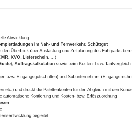
nelle Abwicklung
omplettladungen im Nah- und Fernverkehr, Schüttgut
ie den Überblick über Auslastung und Zeitplanung des Fuhrparks bereit
 CMR, KVO, Lieferschein
, …)
Guide
),
Auftragskalkulation
sowie beim Kosten- bzw. Tarifvergleich u
gen bzw. Eingangsgutschriften) und Subunternehmer (Eingangsrech
ten etc.) und druckt die Palettenkonten für den Abgleich mit den Kund
e automatische Kontierung und Kosten- bzw. Erlöszuordnung
esen
re
mensentwicklung begleitet