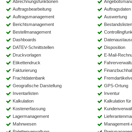
Abrechnungsfunktionen
Angebotsman
Auftragsbearbeitung
Auftragsdaten
Auftragsmanagement
Auswertung
Berichtsmanagement
Bestandsliste
Bestellmanagement
Controllingfun
Dashboards
Datenaustaus
DATEV-Schnittstellen
Disposition
Druckvorlagen
E-Mail-Rechn
Etikettendruck
Fahrerverwalt
Fakturierung
Finanzbuchhal
Frachtdatenbank
Fremdartikelv
Geografische Darstellung
GPS-Ortung
Inventarlisten
Inventur
Kalkulation
Kalkulation für
Kostenerfassung
Kundenverwal
Lagermanagement
Lieferantenm
Mahnwesen
Management-
Palettenverwaltung
Preismanage