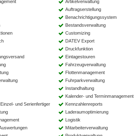
agement
Artikelverwaltung
Auftragserstellung
Benachrichtigungssystem
n
Bestandsverwaltung
ktionen
Customizing
ch
DATEV Export
Druckfunktion
ungsversand
Eintagestouren
ung
Fahrzeugverwaltung
tung
Flottenmanagement
erwaltung
Fuhrparkverwaltung
Instandhaltung
Kalender- und Terminmanagement
 Einzel- und Serienfertiger
Kennzahlenreports
tung
Laderaumoptimierung
anagement
Logistik
Auswertungen
Mitarbeiterverwaltung
ment
Produktverwaltung