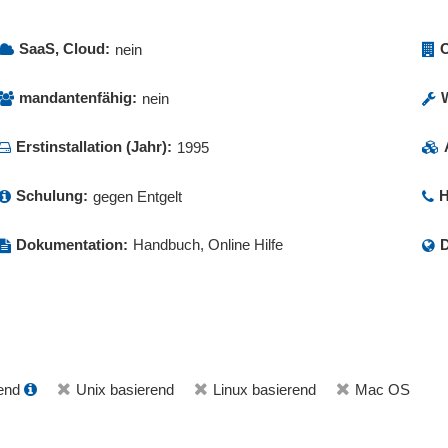
SaaS, Cloud:
O
nein
mandantenfähig:
nein
Erstinstallation (Jahr):
1995
Schulung:
H
gegen Entgelt
Dokumentation:
Handbuch, Online Hilfe
D
end
Unix basierend
Linux basierend
Mac OS