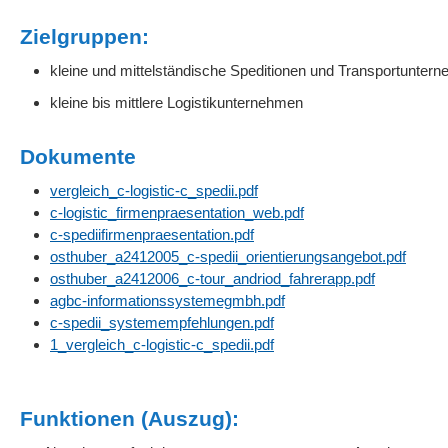
Zielgruppen:
kleine und mittelständische Speditionen und Transportunter
kleine bis mittlere Logistikunternehmen
Dokumente
vergleich_c-logistic-c_spedii.pdf
c-logistic_firmenpraesentation_web.pdf
c-spediifirmenpraesentation.pdf
osthuber_a2412005_c-spedii_orientierungsangebot.pdf
osthuber_a2412006_c-tour_andriod_fahrerapp.pdf
agbc-informationssystemegmbh.pdf
c-spedii_systemempfehlungen.pdf
1_vergleich_c-logistic-c_spedii.pdf
Funktionen (Auszug):