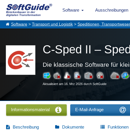
Software
Ausschreibungen
Brückenbauer in der
digitalen Transformation
Software
>
Transport und Logistik
>
Speditionen, Transportwes
C-Sped II – Sped
Die klassische Software für kl
Aktualisiert am 16. Mrz 2026 durch SoftGuide
Informationsmaterial
E-Mail-Anfrage
Beschreibung
Dokumente
Funktionen