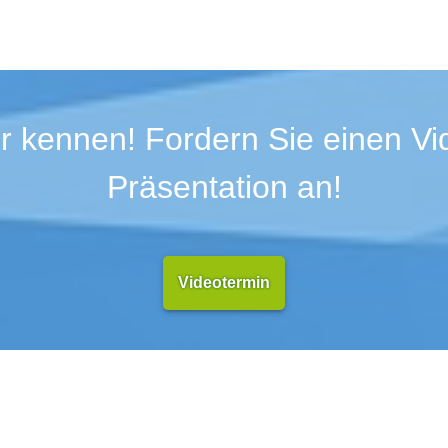
r kennen! Fordern Sie einen Vid
Präsentation an!
Videotermin