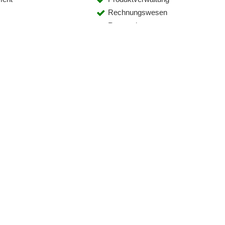
Rechnungswesen
rung
Routenplanung
rbeitung
Sendungsverfolgung
Statusübersichten
g
Terminübersicht
Tourenplanung
g
Wareneingang
is