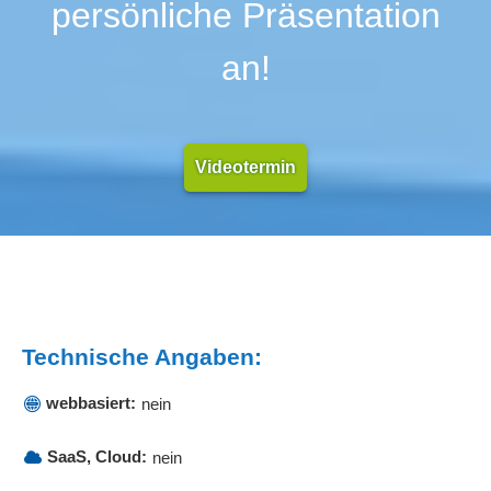
persönliche Präsentation
an!
Videotermin
Technische Angaben:
webbasiert:
nein
SaaS, Cloud:
nein