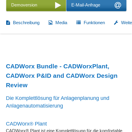
Demoversion
E-Mail-Anfrage
Beschreibung
Media
Funktionen
Weite
CADWorx Bundle - CADWorxPlant,
CADWorx P&ID and CADWorx Design
Review
Die Komplettlösung für Anlagenplanung und
Anlagenautomatisierung
CADWorx® Plant
CADWorx® Plant ist eine Komplettlösung für die komfortable