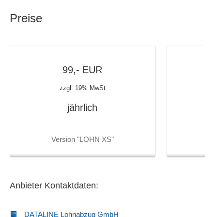
Personalstammdaten
Sachbezugswerte
Preise
SEPA
Sozialversicherungsmeldungen
Stundenlohnerfassung
Teilzeit- oder Mehrfachbeschäftigung
99,-
EUR
Zusatzversorgungskassen
zzgl. 19% MwSt
jährlich
Version "LOHN XS"
V
Anbieter Kontaktdaten:
DATALINE Lohnabzug GmbH