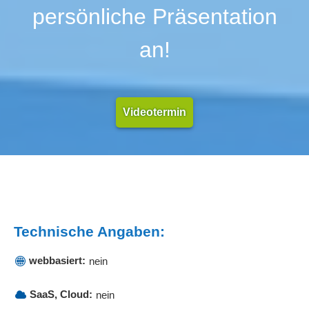
persönliche Präsentation
an!
Videotermin
Technische Angaben:
webbasiert:
nein
SaaS, Cloud:
nein