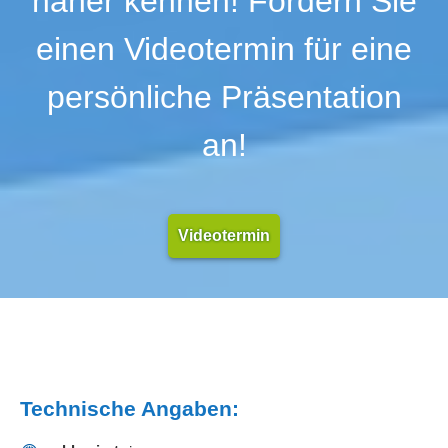
näher kennen! Fordern Sie
einen Videotermin für eine
persönliche Präsentation
an!
Videotermin
Technische Angaben: