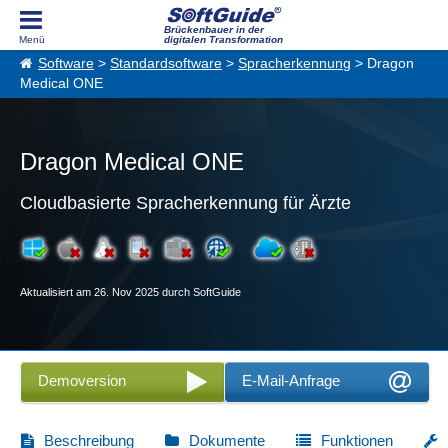
Brückenbauer in der
digitalen Transformation
Software
>
Standardsoftware
>
Spracherkennung
> Dragon
Medical ONE
Dragon Medical ONE
Cloudbasierte Spracherkennung für Ärzte
Aktualisiert am 26. Nov 2025 durch SoftGuide
Demoversion
E-Mail-Anfrage
Beschreibung
Dokumente
Funktionen