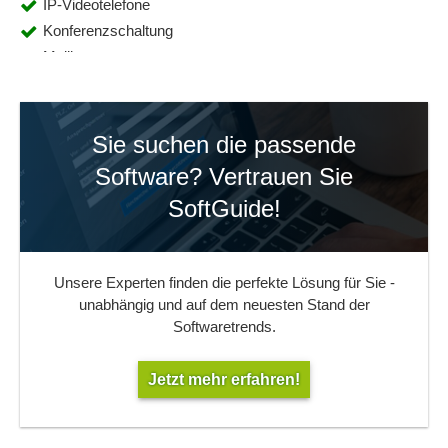
IP-Videotelefone
Konferenzschaltung
Mailbox
Mehrere Sprachkanäle
MFV-Nummern
Nachrichten- und Menüsteuerung
Sie suchen die passende
Remote Systemsteuerung
Software? Vertrauen Sie
Rufnummernunterdrückung
SoftGuide!
Schnittstellen zu TAPI/SIP
Sprachmailboxen
TAPI
Unsere Experten finden die perfekte Lösung für Sie -
Telefon-Schnittstellen
unabhängig und auf dem neuesten Stand der
Telefonanlage
Softwaretrends.
Telefonaufnahme-Funktionen
Telefonprotokolle
Jetzt mehr erfahren!
Telefonverwaltung
Teleselling
Testfunktionen