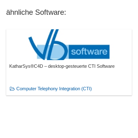
Umleitung der Anrufe
ähnliche Software:
verpasste Anrufe
Verschiedene Wählweisen
Voice-Over-IP (VoIP)
Vorgebote
Wahlwiederholung
Warteschlangenmanagement
Warteschleifen-Musik
KatharSys®C4D – desktop-gesteuerte CTI Software
wav-Dateien
Weiterleitung von Anrufen
Computer Telephony Integration (CTI)