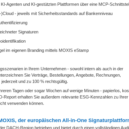
 KI-Agenten und KI-gestützten Plattformen über eine MCP-Schnittstel
-)Cloud - jeweils mit Sicherheitsstandards auf Bankenniveau
thentifizierung
eichneter Signaturen
identifikation
gel im eigenen Branding mittels MOXIS eStamp
sszenarien in Ihrem Unternehmen - sowohl intern als auch in der
nterzeichnen Sie Verträge, Bestellungen, Angebote, Rechnungen,
 jederzeit und zu 100 % rechtsgültig.
hreren Tagen oder sogar Wochen auf wenige Minuten - papierlos, kost
D-Report erhalten Sie außerdem relevante ESG-Kennzahlen zu Ihrer
ericht verwenden können.
MOXIS, der europäischen All-in-One Signaturplattfo
er DACH-Region betrieben und bietet durch einen vollständigen Audit