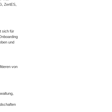
G, ZertES,
 sich für
-Onboarding
geben und
tieren von
rwaltung,
ndschaften