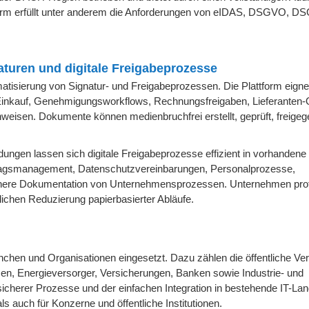
tform erfüllt unter anderem die Anforderungen von eIDAS, DSGVO, DS
aturen und digitale Freigabeprozesse
tisierung von Signatur- und Freigabeprozessen. Die Plattform eignet
im Einkauf, Genehmigungsworkflows, Rechnungsfreigaben, Lieferanten
sen. Dokumente können medienbruchfrei erstellt, geprüft, freige
ngen lassen sich digitale Freigabeprozesse effizient in vorhandene
tragsmanagement, Datenschutzvereinbarungen, Personalprozesse,
chere Dokumentation von Unternehmensprozessen. Unternehmen profi
lichen Reduzierung papierbasierter Abläufe.
chen und Organisationen eingesetzt. Dazu zählen die öffentliche Ve
, Energieversorger, Versicherungen, Banken sowie Industrie- und
sicherer Prozesse und der einfachen Integration in bestehende IT-La
s auch für Konzerne und öffentliche Institutionen.