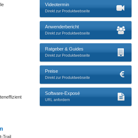
le
Videotermin
Direkt zur Produktwebseite
Anwenderbericht
Direkt zur Produktwebseite
Ratgeber & Guides
Direkt zur Produktwebseite
Preise
Direkt zur Produktwebseite
Software-Exposé
eneffizient
URL anfordern
rm
-Trail