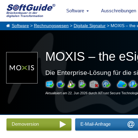
Software
Ausschreibungen
Brückenbauer in der
digitalen Transformation
Software
>
Rechnungswesen
>
Digitale Signatur
> MOXIS – the e
MOXIS – the eSi
Die Enterprise-Lösung für die s
Aktualisiert am 22. Jun 2026 durch XiTrust Secure Technol
Demoversion
E-Mail-Anfrage