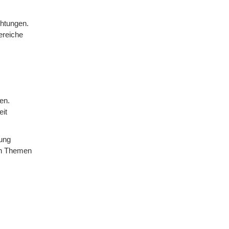
chtungen.
ereiche
en.
eit
gung
en Themen