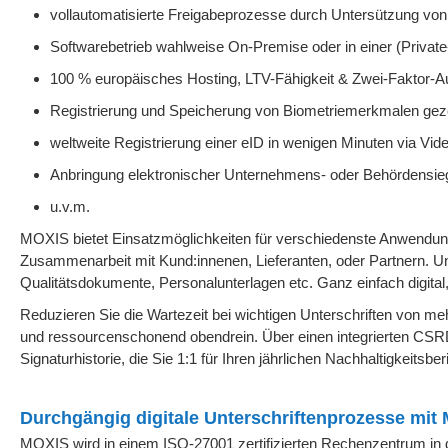
vollautomatisierte Freigabeprozesse durch Untersützung von
Softwarebetrieb wahlweise On-Premise oder in einer (Private
100 % europäisches Hosting, LTV-Fähigkeit & Zwei-Faktor-Au
Registrierung und Speicherung von Biometriemerkmalen gez
weltweite Registrierung einer eID in wenigen Minuten via Video
Anbringung elektronischer Unternehmens- oder Behördensie
u.v.m.
MOXIS bietet Einsatzmöglichkeiten für verschiedenste Anwendung
Zusammenarbeit mit Kund:innenen, Lieferanten, oder Partnern. U
Qualitätsdokumente, Personalunterlagen etc. Ganz einfach digital,
Reduzieren Sie die Wartezeit bei wichtigen Unterschriften von me
und ressourcenschonend obendrein. Über einen integrierten CSR
Signaturhistorie, die Sie 1:1 für Ihren jährlichen Nachhaltigkeitsb
Durchgängig digitale Unterschriftenprozesse mit 
MOXIS wird in einem ISO-27001 zertifizierten Rechenzentrum in d