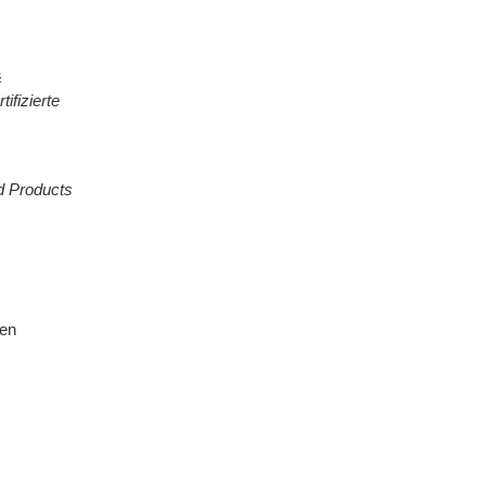
&
ifizierte
d Products
ten