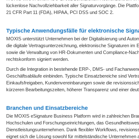
lückenlose Nachvollziehbarkeit aller Signaturvorgänge. Die Plat
21 CFR Part 11 (FDA), HIPAA, PCI DSS und SOC 2.
Typische Anwendungsfälle für elektronische Sign
MOXIS unterstützt Unternehmen bei der Digitalisierung und Automa
die digitale Vertragsunterzeichnung, elektronische Signaturen 
sowie die Verwaltung von HR-Dokumenten und Compliance-Nachwei
rechtskonform signiert werden.
Durch die Integration in bestehende ERP-, DMS- und Fachanwendu
Geschäftsabläufe einbinden. Typische Einsatzbereiche sind Ver
Einkaufsfreigaben, Kundenvereinbarungen sowie die revisionssi
kürzeren Bearbeitungszeiten, höherer Transparenz und einer deut
Branchen und Einsatzbereiche
Die MOXIS eSignature Business Platform wird in zahlreichen Bran
Hochschulen und Forschungseinrichtungen, das Gesundheitswesen
Dienstleistungsunternehmen. Dank flexibler Workflows, revisions
eignet sich die Lösung sowohl für mittelständische Unternehmen al