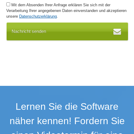
Mit dem Absenden Ihrer Anfrage erklären Sie sich mit der
Produktnummer
Verarbeitung Ihrer angegebenen Daten einverstanden und akzeptieren
Qualitätsmanagement
unsere
Datenschutzerklärung
.
Replikation
Sachmerkmale
Nachricht senden
Schnittstellen
Statistiken
Stichwortsuche
Stücklistenmanagement
Suche
Technische Dokumentation
Texterkennung (OCR)
Übersetzungshilfe
Variantenmanagement
Lernen Sie die Software
Verschiebeoperationen
Verschlagwortung
näher kennen! Fordern Sie
Versionsmanagement
Vervielfältigungsassistent