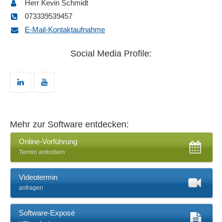
Herr Kevin Schmidt
Datensammlung
073339539457
DMS
E-Mail-Kontaktaufnahme
Dokumenten-Workflow
Dokumentenindexierung
Social Media Profile:
Dokumentenklassifikation
Dokumentenstempel
Dokumentenvorlagen
Druckfunktion
E-Mail-Management
Editor
Mehr zur Software entdecken:
ERP-Schnittstellen
Online-Vorführung
Filterfunktion
Termin anfordern
Indexierung
Kategorisierung
Videotermin
Klassifikationssysteme
anfragen
Kodierungs- und Verschlagwortungsassistent
Kommentarfunktion
Software-Exposé