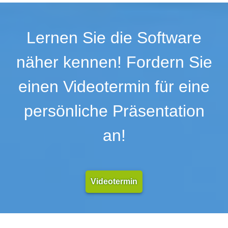
Risikobewertung
Risikomanagement
Rollenverwaltung
Lernen Sie die Software
SAP-Schnittstelle
Simulationswerkzeuge
näher kennen! Fordern Sie
SOLL-IST-Prozesse
Standortmanager
einen Videotermin für eine
Start von Prozessen
persönliche Präsentation
Suche
Swimlanes
an!
SysML-Diagramme
Teilprozessanalyse
Unified Modeling Language (UML)
Variantenmanagement
Videotermin
Verbesserungen
Versionierung von Prozessen
Visualisierung
Workflow-Designer