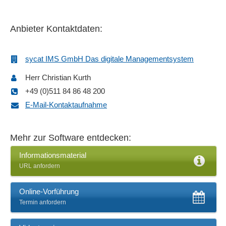
Excel-Import
Externe Beteiligte
Anbieter Kontaktdaten:
Flussdiagramm / Flowchart
FMEA-Formulare
sycat IMS GmbH Das digitale Managementsystem
Funktionsbaum
Gefährdungskatalog
Herr Christian Kurth
Genehmigungsworkflow
+49 (0)511 84 86 48 200
Geschäftsprozess Simulation
E-Mail-Kontaktaufnahme
Geschäftsprozessmodellierung
Grafische Visualisierungen
Mehr zur Software entdecken:
Import von Prozess-Daten
Industriestandards
Informationsmaterial
URL anfordern
Informationsträgerdiagramm
Interne Auditfunktionen
Online-Vorführung
ISO-Standard-Management
Termin anfordern
Kennzahlensimulationen
Mandantenfähig