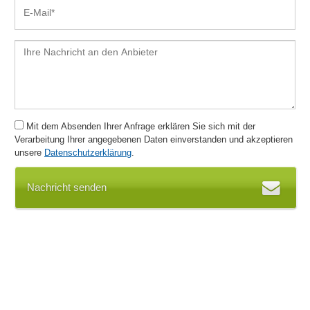
Prozessdokumentation
Prozesshierarchien
Prozesskontrolle
Prozesskostenrechnung
Prozesslandkarten
Prozessmanagement
Prozessmodellierung
Mit dem Absenden Ihrer Anfrage erklären Sie sich mit der
Prozessoptimierung
Verarbeitung Ihrer angegebenen Daten einverstanden und akzeptieren
Prozessschnittstelle
unsere
Datenschutzerklärung
.
Prozesssteuerung
Prozesstemplates
Nachricht senden
Prozessverfolgung
Prozessvisualisierung
Qualifizierung
Qualitätsmanagement
Qualitätssicherung
Rechteverwaltung